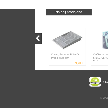
Najbolj prodajano
Curver, Podst.za Pribor V
Vrečke za pra
Pred.prilagodljiv
S-BAG CLAS
Performance A
9,70 €
E206S
14-
© 2009