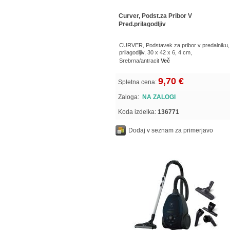
Curver, Podst.za Pribor V
Pred.prilagodljiv
CURVER, Podstavek za pribor v predalniku,
prilagodljiv, 30 x 42 x 6, 4 cm,
Srebrna/antracit
Več
9,70 €
Spletna cena:
Zaloga:
NA ZALOGI
Koda izdelka:
136771
Dodaj v seznam za primerjavo