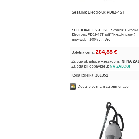
Sesalnik Electrolux PD82-4ST
SPECIFIKACIJSKI LIST - Sesalnik z vrečko
Electrolux PD82-4ST. pdf#flix-std-inpage {
max-width: 100% . . .
Več
284,88 €
Spletna cena:
Zaloga skladišče Vsezadom:
NI NA ZA
Zaloga pri dobavitelju:
NA ZALOGI
Koda izdelka:
201351
Dodaj v seznam za primerjavo