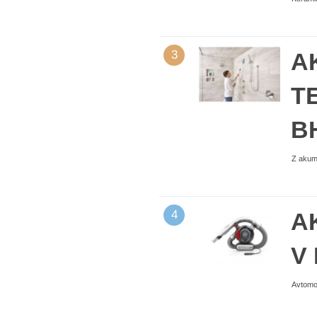
3
A
TE
B
Z akum
4
A
V 
Avtomob