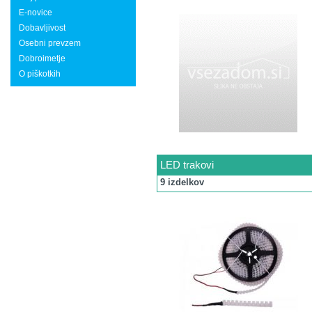
E-novice
Dobavljivost
Osebni prevzem
Dobroimetje
O piškotkih
LED trakovi
9 izdelkov