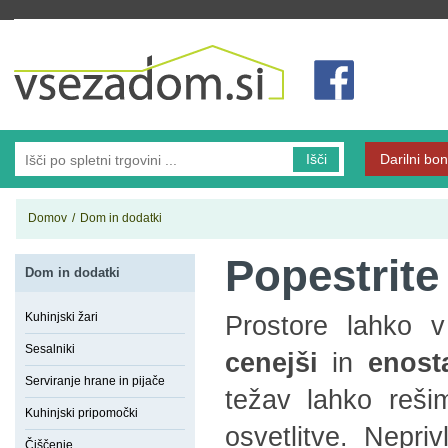
Vsezadom.si
Išči
Darilni bon
Domov
/
Dom in dodatki
Popestrite
Dom in dodatki
Kuhinjski žari
Prostore lahko v
Sesalniki
cenejši
in
enost
Serviranje hrane in pijače
težav lahko reš
Kuhinjski pripomočki
osvetlitve. Nepr
Čiščenje