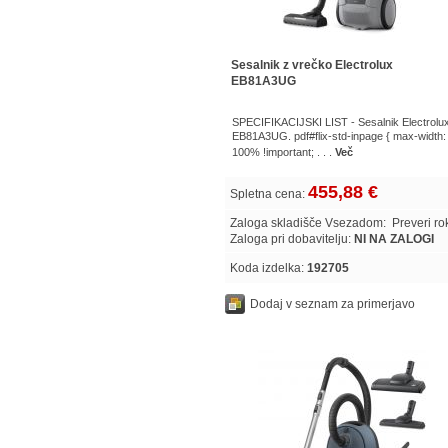
Sesalnik z vrečko Electrolux
EB81A3UG
SPECIFIKACIJSKI LIST - Sesalnik Electrolu
EB81A3UG. pdf#flix-std-inpage { max-width:
100% !important; . . .
Več
455,88 €
Spletna cena:
Zaloga skladišče Vsezadom:
Preveri r
Zaloga pri dobavitelju:
NI NA ZALOGI
Koda izdelka:
192705
Dodaj v seznam za primerjavo