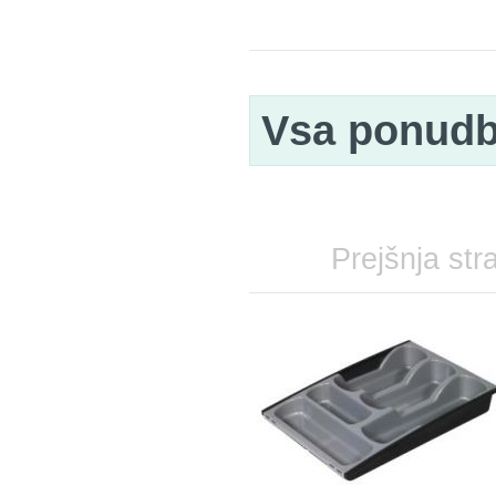
Vsa ponud
Prejšnja str