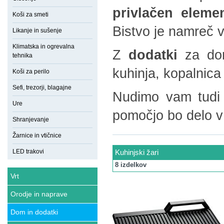
privlačen eleme
Koši za smeti
Bistvo je namreč v
Likanje in sušenje
Klimatska in ogrevalna
Z
dodatki
za d
tehnika
kuhinja, kopalnica 
Koši za perilo
Sefi, trezorji, blagajne
Nudimo vam tudi 
Ure
pomočjo bo delo v
Shranjevanje
Žarnice in vtičnice
LED trakovi
Kuhinjski žari
8 izdelkov
Vrt
Orodje in naprave
Dom in dodatki