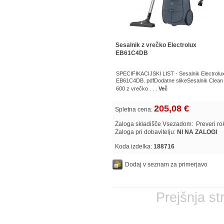
Sesalnik z vrečko Electrolux
EB61C4DB
SPECIFIKACIJSKI LIST - Sesalnik Electrolu
EB61C4DB. pdfDodatne slikeSesalnik Clean
600 z vrečko . . .
Več
205,08 €
Spletna cena:
Zaloga skladišče Vsezadom:
Preveri r
Zaloga pri dobavitelju:
NI NA ZALOGI
Koda izdelka:
188716
Dodaj v seznam za primerjavo
Prejšnja st