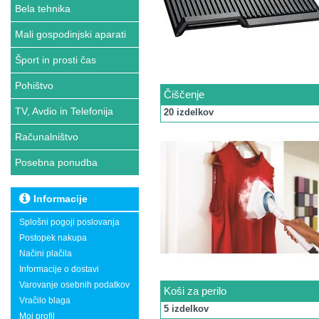
Bela tehnika
Mali gospodinjski aparati
Šport in prosti čas
Pohištvo
Čiščenje
TV, Avdio in Telefonija
20 izdelkov
Računalništvo
Posebna ponudba
Informacije
Splošni pogoji poslovanja
Postopek nakupa
Načini plačila
Informacije o dostavi
Varovanje osebnih podatkov
Koši za perilo
Vračilo blaga
5 izdelkov
Moj profil