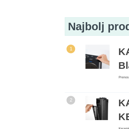
Najbolj pro
1
K
B
Prenosn
2
K
K
Keramič