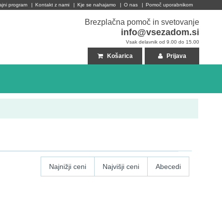
ajni program
|
Kontakt z nami
|
Kje se nahajamo
|
O nas
|
Pomoč uporabnikom
Brezplačna pomoč in svetovanje
info@vsezadom.si
Vsak delavnik od 9.00 do 15.00
Košarica
Prijava
Najnižji ceni
Najvišji ceni
Abecedi