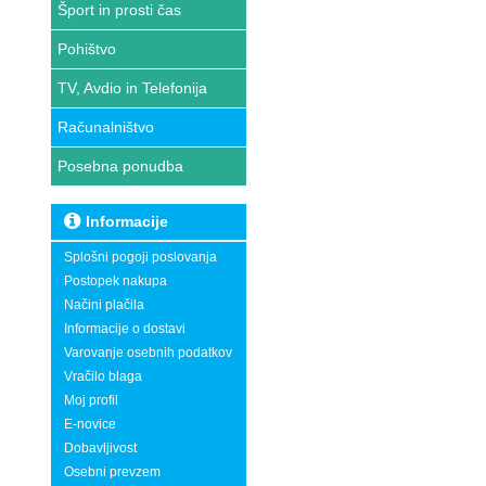
Šport in prosti čas
Pohištvo
TV, Avdio in Telefonija
Računalništvo
Posebna ponudba
Informacije
Splošni pogoji poslovanja
Postopek nakupa
Načini plačila
Informacije o dostavi
Varovanje osebnih podatkov
Vračilo blaga
Moj profil
E-novice
Dobavljivost
Osebni prevzem