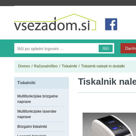
Vsezadom.si
Išči
Dariln
Domov
/
Računalništvo
/
Tiskalniki
/
Tiskalnik nalepk in dodatki
Tiskalnik nal
Tiskalniki
Multifunkcijske brizgalne
naprave
Multifunkcijske laserske
naprave
Brizgalni tiskalniki