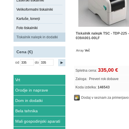
Laserski tiskalniki
Velikoformatni tiskalniki
Kartuše, tonerji
Foto tiskalniki
Tiskalnik nalepk TSC - TDP-225 -
Tiskalnik nalepk in dodatki
039A001-00LF
Array
Več
Cena (€)
od
do
335,00 €
Spletna cena:
Zaloga:
Preveri rok dobave
Vrt
Koda izdelka:
146543
Orodje in naprave
Dodaj v seznam za primerjavo
Dom in dodatki
Bela tehnika
Mali gospodinjski aparati