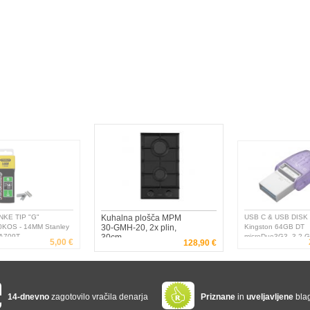
E TIP "G"
Kuhalna plošča MPM
USB C & USB DISK
KOS - 14MM Stanley
30-GMH-20, 2x plin,
Kingston 64GB DT
709T
30cm
microDuo3G3, 3.2 Ge
5,00 €
2
128,90 €
OTG, s pokrovčkom -
DTDUO3CG3/64GB -
740617328219
14-dnevno
zagotovilo vračila denarja
Priznane
in
uveljavljene
bla