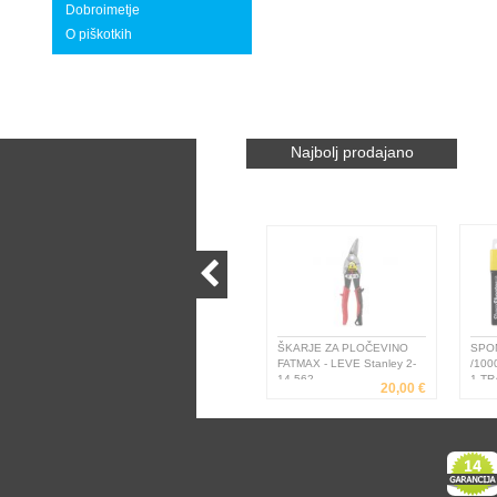
Dobroimetje
O piškotkih
Najbolj prodajano
ŠKARJE ZA PLOČEVINO
SPONK
FATMAX - LEVE Stanley 2-
/1000
14-562
1-TRA
20,00 €