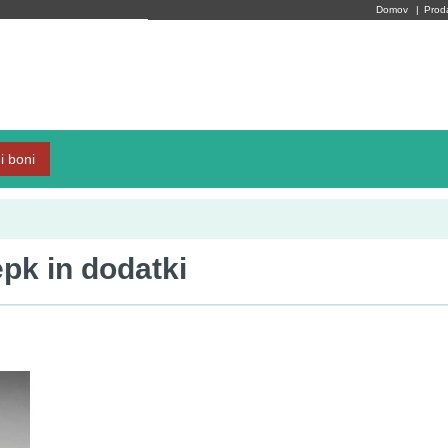
Domov
|
Prod
i boni
epk in dodatki