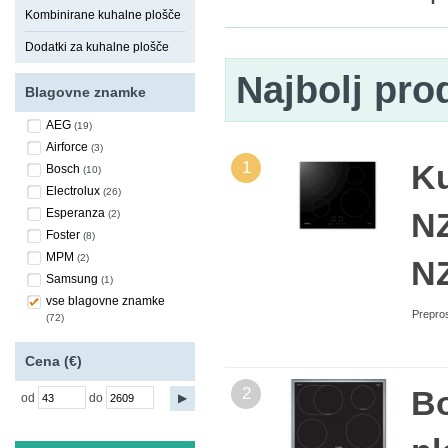
Kombinirane kuhalne plošče
Dodatki za kuhalne plošče
Najbolj pro
Blagovne znamke
AEG
(19)
Airforce
(3)
1
K
Bosch
(10)
Electrolux
(26)
Esperanza
N
(2)
Foster
(8)
MPM
(2)
N
Samsung
(1)
vse blagovne znamke
Prepros
(72)
Cena (€)
2
Bo
od
do