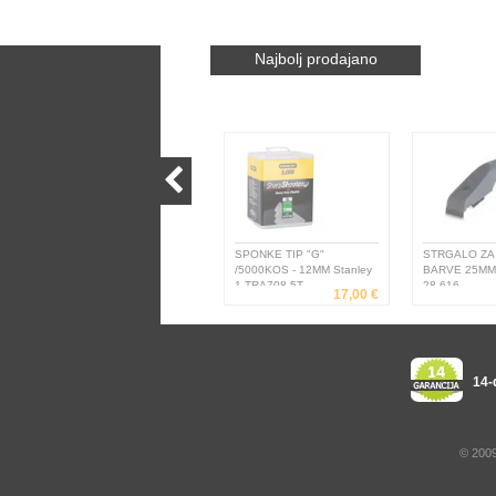
Najbolj prodajano
SPONKE TIP "G"
STRGALO ZA 
/5000KOS - 12MM Stanley
BARVE 25MM 
1-TRA708-5T
28-616
17,00 €
14-
© 2009