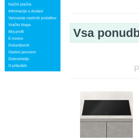
Načini plačila
Informacije o dostavi
Varovanje osebnih podatkov
Vračilo blaga
Vsa ponud
Moj profil
E-novice
Dobavljivost
Osebni prevzem
Dobroimetje
O piškotkih
P