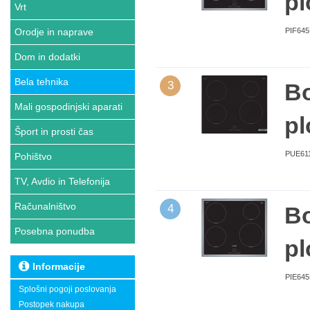
pl
Vrt
Orodje in naprave
PIF645B
Dom in dodatki
Bela tehnika
3
Bo
Mali gospodinjski aparati
p
Šport in prosti čas
PUE611B
Pohištvo
TV, Avdio in Telefonija
Računalništvo
4
Bo
Posebna ponudba
pl
Informacije
PIE645B
Splošni pogoji poslovanja
Postopek nakupa