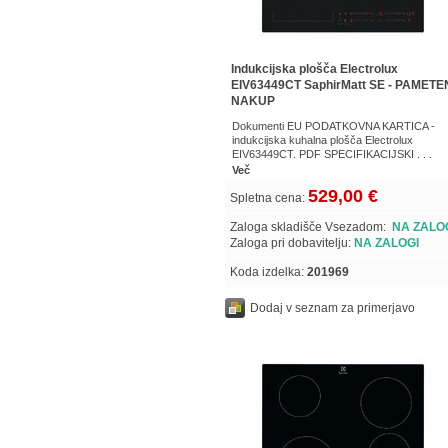
Indukcijska plošča Electrolux
EIV63449CT SaphirMatt SE - PAMETE
NAKUP
Dokumenti EU PODATKOVNA KARTICA -
indukcijska kuhalna plošča Electrolux
EIV63449CT. PDF SPECIFIKACIJSKI . . .
Več
529,00 €
Spletna cena:
Zaloga skladišče Vsezadom:
NA ZALO
Zaloga pri dobavitelju:
NA ZALOGI
Koda izdelka:
201969
Dodaj v seznam za primerjavo