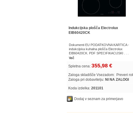
Indukcijska plošča Electrolux
EIB60420CK
Dokumenti EU PODATKOVNA KARTICA -
indukcijska kuhalna plošča Electrolux
EIB60420CK. PDF SPECIFIKACIJSKI . . .
Več
355,98 €
Spletna cena:
Zaloga skladišče Vsezadom:
Preveri r
Zaloga pri dobavitelju:
NI NA ZALOGI
Koda izdelka:
201101
Dodaj v seznam za primerjavo