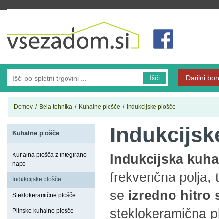
Vsezadom.si
Išči
Darilni bon
Domov
/
Bela tehnika
/
Kuhalne plošče
/
Indukcijske plošče
Indukcijsk
Kuhalne plošče
Kuhalna plošča z integirano
Indukcijska kuha
napo
frekvenčna polja, 
Indukcijske plošče
se
izredno hitro 
Steklokeramične plošče
steklokeramična p
Plinske kuhalne plošče