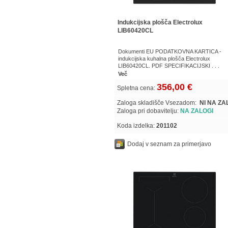
Indukcijska plošča Electrolux
LIB60420CL
Dokumenti EU PODATKOVNA KARTICA -
indukcijska kuhalna plošča Electrolux
LIB60420CL. PDF SPECIFIKACIJSKI . . .
Več
356,00 €
Spletna cena:
Zaloga skladišče Vsezadom:
NI NA ZA
Zaloga pri dobavitelju:
NA ZALOGI
Koda izdelka:
201102
Dodaj v seznam za primerjavo