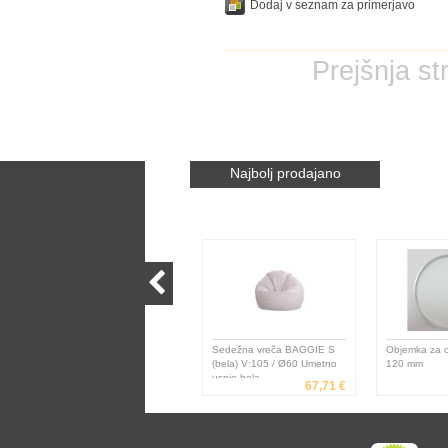
Dodaj v seznam za primerjavo
Prejšnja st
Najbolj prodajano
Sedežna vreča BAGGIE S
Objemka za c
(bela) V:105 / Ø60 Umetno
120 mm
usnje bela
67,71 €