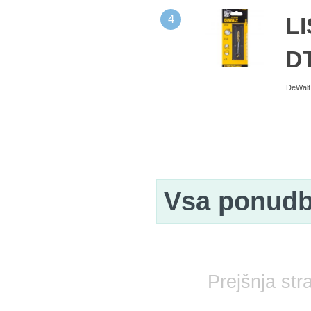
4
L
D
DeWalt 
Vsa ponud
Prejšnja str