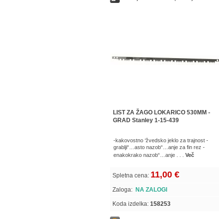
LIST ZA ŽAGO LOKARICO 530MM -
GRAD Stanley 1-15-439
-kakovostno ‘žvedsko jeklo za trajnost -
grablji“…asto nazob“…anje za fin rez -
enakokrako nazob“…anje . . .
Več
11,00 €
Spletna cena:
Zaloga:
NA ZALOGI
Koda izdelka:
158253