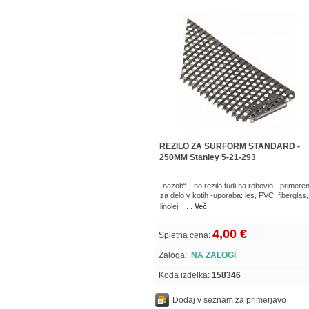
REZILO ZA SURFORM STANDARD -
250MM Stanley 5-21-293
-nazob“…no rezilo tudi na robovih - primere
za delo v kotih -uporaba: les, PVC, fiberglas,
linolej, . . .
Več
4,00 €
Spletna cena:
Zaloga:
NA ZALOGI
Koda izdelka:
158346
Dodaj v seznam za primerjavo