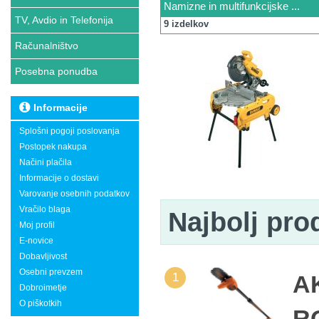
Namizne in multifunkcijske ...
TV, Avdio in Telefonija
9 izdelkov
Računalništvo
Posebna ponudba
Informacije
Splošni pogoji poslovanja
Postopek nakupa
Načini plačila
Informacije o dostavi
Varovanje osebnih podatkov
Vračilo blaga
Najbolj pro
Moj profil
E-novice
Dobavljivost
Osebni prevzem
1
A
Dobroimetje
O piškotkih
R