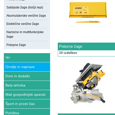
Sabljaste žage (lisičji repi)
Akumulatorske verižne žage
Električne verižne žage
Namizne in multifunkcijske
žage
Potopne žage
Potezne žage
14 izdelkov
Vrt
Orodje in naprave
Dom in dodatki
Bela tehnika
Mali gospodinjski aparati
Šport in prosti čas
Pohištvo