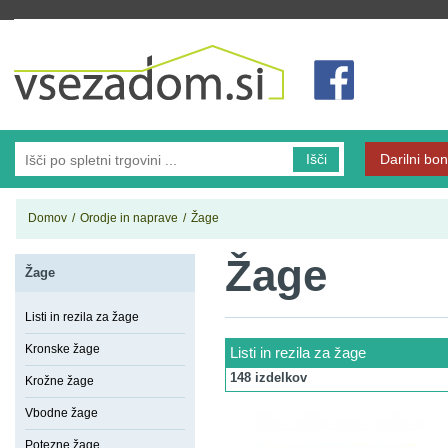
Vsezadom.si
Išči
Darilni bon
Domov
/
Orodje in naprave
/
Žage
Žage
Žage
Listi in rezila za žage
Kronske žage
Listi in rezila za žage
148 izdelkov
Krožne žage
Vbodne žage
Potezne žage