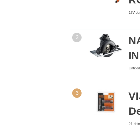
18V obr
2
N
IN
Untitle
3
VI
D
21-deln