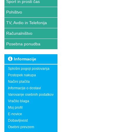
Šport in prosti čas
Pohištvo
TV, Avdio in Telefonija
Računalništvo
Posebna ponudba
Informacije
Splošni pogoji poslovanja
Postopek nakupa
Načini plačila
Informacije o dostavi
Varovanje osebnih podatkov
Vračilo blaga
Moj profil
E-novice
Dobavljivost
Osebni prevzem