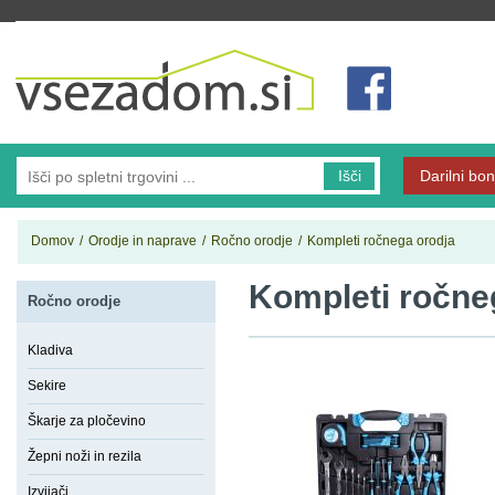
Vsezadom.si
Išči
Darilni bon
Domov
/
Orodje in naprave
/
Ročno orodje
/
Kompleti ročnega orodja
Kompleti ročne
Ročno orodje
Kladiva
Sekire
Škarje za pločevino
Žepni noži in rezila
Izvijači