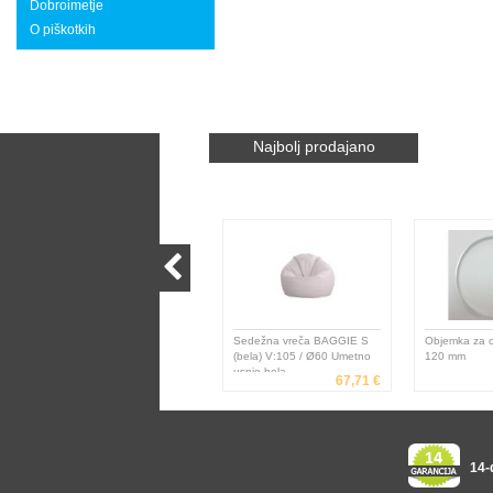
Dobroimetje
O piškotkih
Najbolj prodajano
Sedežna vreča BAGGIE S
Objemka za c
(bela) V:105 / Ø60 Umetno
120 mm
usnje bela
67,71 €
14-