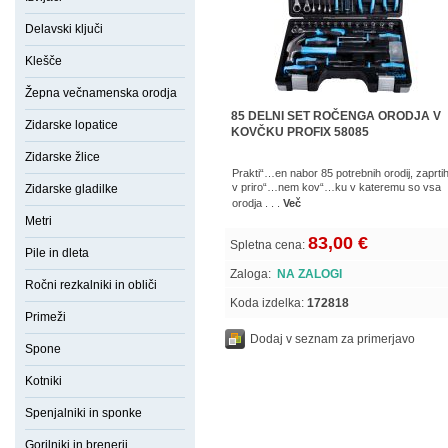
Delavski ključi
Klešče
Žepna večnamenska orodja
85 DELNI SET ROČENGA ORODJA V
Zidarske lopatice
KOVČKU PROFIX 58085
Zidarske žlice
Prakti“…en nabor 85 potrebnih orodij, zaprti
v priro“…nem kov“…ku v kateremu so vsa
Zidarske gladilke
orodja . . .
Več
Metri
83,00 €
Spletna cena:
Pile in dleta
Zaloga:
NA ZALOGI
Ročni rezkalniki in obliči
Koda izdelka:
172818
Primeži
Dodaj v seznam za primerjavo
Spone
Kotniki
Spenjalniki in sponke
Gorilniki in brenerji