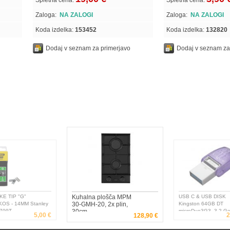
Spletna cena:
Spletna cena:
Zaloga:
NA ZALOGI
Zaloga:
NA ZALOGI
Koda izdelka:
153452
Koda izdelka:
132820
Dodaj v seznam za primerjavo
Dodaj v seznam za
E TIP "G"
Kuhalna plošča MPM
USB C & USB DISK
KOS - 14MM Stanley
30-GMH-20, 2x plin,
Kingston 64GB DT
709T
30cm
microDuo3G3, 3.2 Ge
5,00 €
2
128,90 €
OTG, s pokrovčkom -
DTDUO3CG3/64GB -