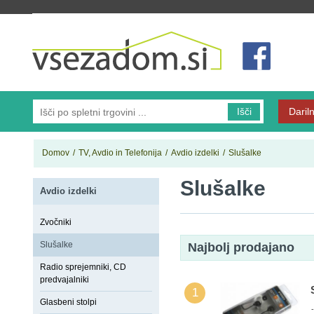
Vsezadom.si
Išči
Dariln
Domov
/
TV, Avdio in Telefonija
/
Avdio izdelki
/
Slušalke
Slušalke
Avdio izdelki
Zvočniki
Slušalke
Najbolj prodajano
Radio sprejemniki, CD
predvajalniki
1
Glasbeni stolpi