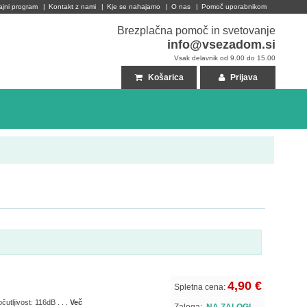
ajni program
|
Kontakt z nami
|
Kje se nahajamo
|
O nas
|
Pomoč uporabnikom
Brezplačna pomoč in svetovanje
info@vsezadom.si
Vsak delavnik od 9.00 do 15.00
Košarica
Prijava
4,90 €
Spletna cena:
tljivost: 116dB . . .
Več