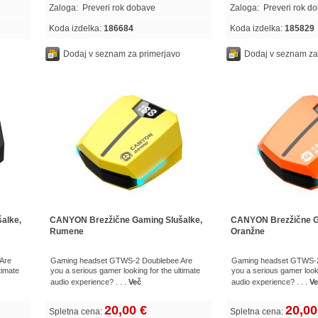
Zaloga:
Preveri rok dobave
Zaloga:
Preveri rok d
Koda izdelka:
186684
Koda izdelka:
185829
Dodaj v seznam za primerjavo
Dodaj v seznam za
alke,
CANYON Brezžične Gaming Slušalke,
CANYON Brezžične G
Rumene
Oranžne
Are
Gaming headset GTWS-2 Doublebee Are
Gaming headset GTWS-2
timate
you a serious gamer looking for the ultimate
you a serious gamer looki
audio experience? . . .
Več
audio experience? . . .
Ve
20,00 €
20,00
Spletna cena:
Spletna cena: