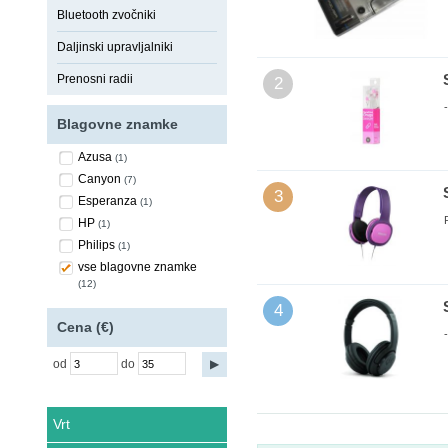
Bluetooth zvočniki
Daljinski upravljalniki
Prenosni radii
2
Blagovne znamke
Azusa
(1)
Canyon
(7)
3
Esperanza
(1)
HP
(1)
Philips
(1)
vse blagovne znamke
(12)
4
Cena (€)
od
do
Vrt