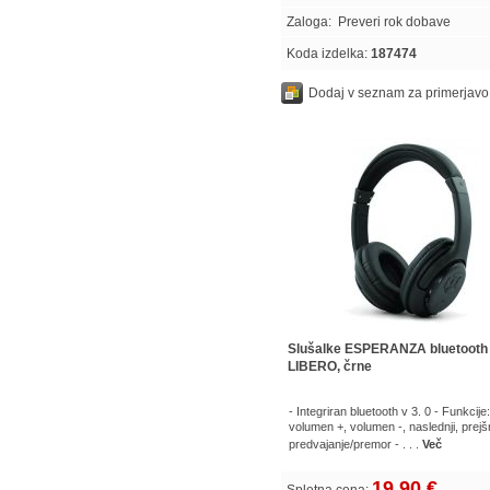
Zaloga:
Preveri rok dobave
Koda izdelka:
187474
Dodaj v seznam za primerjavo
Slušalke ESPERANZA bluetooth
LIBERO, črne
- Integriran bluetooth v 3. 0 - Funkcije:
volumen +, volumen -, naslednji, prejšn
predvajanje/premor - . . .
Več
19,90 €