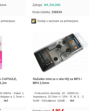
obave
Zaloga:
NA ZALOGI
Koda izdelka:
156034
 primerjavo
Dodaj v seznam za primerjavo
A CAPSULE,
Slušalke mini za v uho HQ za MP3 /
 1,2m
MP4 2,5mm
0-20KHz - Kabel: 1,
- Frekvenčno območje: 18 - 20000 Hz -
- Adapter iz 2, 5mm >
Impedanca: 32 Ohm +/- 15% - R. M. S. : 2,
 . .
Več
5mW - Občutljivost: 116dB . . .
Več
€
4,90 €