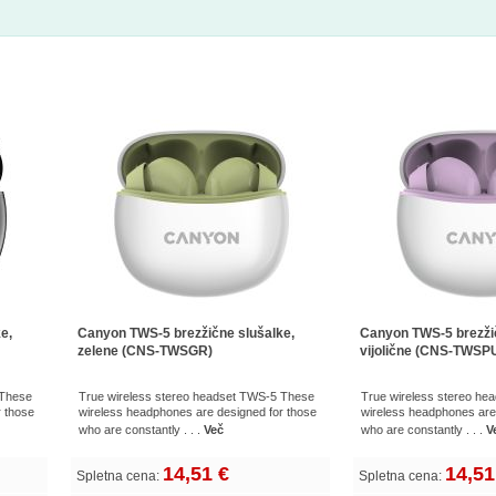
e,
Canyon TWS-5 brezžične slušalke,
Canyon TWS-5 brezžič
zelene (CNS-TWSGR)
vijolične (CNS-TWSP
 These
True wireless stereo headset TWS-5 These
True wireless stereo h
r those
wireless headphones are designed for those
wireless headphones are
who are constantly . . .
Več
who are constantly . . .
V
14,51 €
14,51
Spletna cena:
Spletna cena: