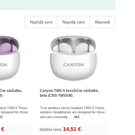
Najnižji ceni
Najvišji ceni
Abecedi
ne slušalke,
Canyon TWS-5 brezžične slušalke,
U)
bela (CNS-TWS5W)
eadset TWS-5 These
True wireless stereo headset TWS-5 These
 designed for those
wireless headphones are designed for those
eč
who are constantly . . .
Več
 €
14,51 €
Spletna cena: