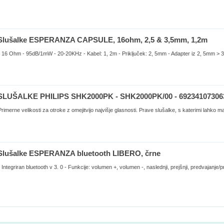
Slušalke ESPERANZA CAPSULE, 16ohm, 2,5 & 3,5mm, 1,2m
- 16 Ohm - 95dB/1mW - 20-20KHz - Kabel: 1, 2m - Priključek: 2, 5mm - Adapter iz 2, 5mm > 3
SLUŠALKE PHILIPS SHK2000PK - SHK2000PK/00 - 69234107306
Primerne velikosti za otroke z omejitvijo najvišje glasnosti. Prave slušalke, s katerimi lahko mali
Slušalke ESPERANZA bluetooth LIBERO, črne
- Integriran bluetooth v 3. 0 - Funkcije: volumen +, volumen -, naslednji, prejšnji, predvajanje/p