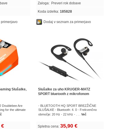
obave
Zaloga:
Preveri rok dobave
Koda izdelka:
185828
 primerjavo
Dodaj v seznam za primerjavo
aming Slušalke,
Slušalke za uho KRUGER-MATZ
SPORT bluetooth z mikrofonom
 Doublebee Are
- BLUETOOTH HQ SPORT BREZŽIČNE
ng for the ultimate
SLUŠALKE - Bluetooth: 4. 0 - Frekvenčno
č
območje: 20 Hz - 22 kHz - . . .
Več
 €
35,90 €
Spletna cena: