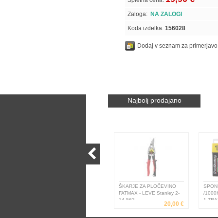
Spletna cena:
Zaloga:
NA ZALOGI
Koda izdelka:
156028
Dodaj v seznam za primerjavo
Najbolj prodajano
ŠKARJE ZA PLOČEVINO
SPONK
FATMAX - LEVE Stanley 2-
/1000
14-562
1-TRA
20,00 €