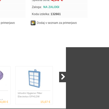
Spletna cena:
Zaloga:
NA ZALOGI
Koda izdelka:
132661
 primerjavo
Dodaj v seznam za primerjavo
Izhodni Hygiene Filter
Mešalnik FIRST PROFI
Pomiv
Electrolux EFH12W
LINE, 6L, 6-hitrosti, 1500W
Mono
n1,
4,00 €
15,07 €
99,90 €