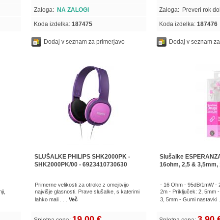
Zaloga:
NA ZALOGI
Zaloga:
Preveri rok d
Koda izdelka:
187475
Koda izdelka:
187476
Dodaj v seznam za primerjavo
Dodaj v seznam za
SLUŠALKE PHILIPS SHK2000PK -
Slušalke ESPERANZ
SHK2000PK/00 - 6923410730630
16ohm, 2,5 & 3,5mm,
Primerne velikosti za otroke z omejitvijo
- 16 Ohm - 95dB/1mW - 2
ji,
najvišje glasnosti. Prave slušalke, s katerimi
2m - Priključek: 2, 5mm 
lahko mali . . .
Več
3, 5mm - Gumi nastavki .
19,00 €
3,90 