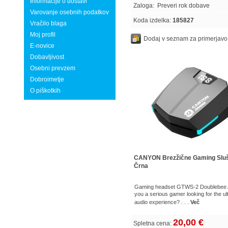
Informacije o dostavi
Zaloga:
Preveri rok dobave
Varovanje osebnih podatkov
Koda izdelka:
185827
Vračilo blaga
Moj profil
Dodaj v seznam za primerjavo
E-novice
Dobavljivost
Osebni prevzem
Dobroimetje
O piškotkih
CANYON Brezžične Gaming Sluš
Črna
Gaming headset GTWS-2 Doublebee 
you a serious gamer looking for the ul
audio experience? . . .
Več
20,00 €
Spletna cena: