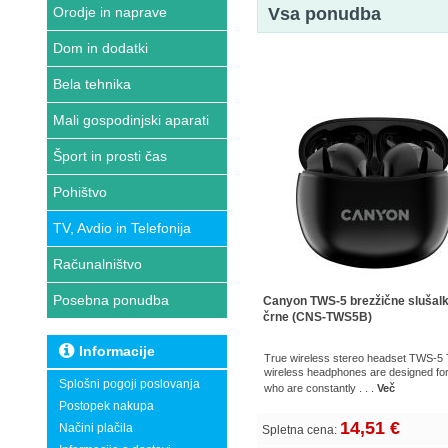
Orodje in naprave
Vsa ponudba
Dom in dodatki
Bela tehnika
Mali gospodinjski aparati
Šport in prosti čas
Pohištvo
TV, Avdio in Telefonija
Računalništvo
Posebna ponudba
Canyon TWS-5 brezžične slušalk
črne (CNS-TWS5B)
Informacije
True wireless stereo headset TWS-5
wireless headphones are designed fo
Splošni pogoji poslovanja
who are constantly . . .
Več
Postopek nakupa
14,51 €
Načini plačila
Spletna cena: