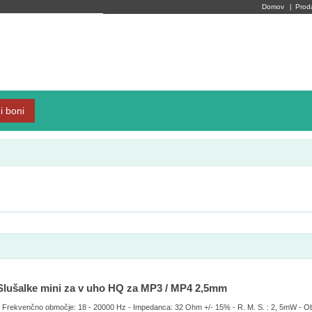
Domov
|
Prod
i boni
Slušalke mini za v uho HQ za MP3 / MP4 2,5mm
- Frekvenčno območje: 18 - 20000 Hz - Impedanca: 32 Ohm +/- 15% - R. M. S. : 2, 5mW - Obču