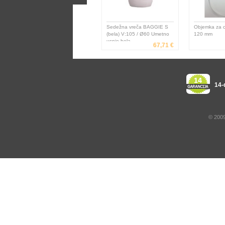
Sedežna vreča BAGGIE S
Objemka za c
(bela) V:105 / Ø60 Umetno
120 mm
usnje bela
67,71 €
14-
© 2009