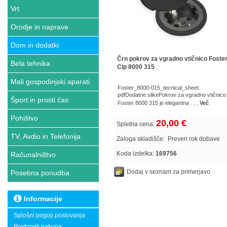
Vrt
Orodje in naprave
Dom in dodatki
Črn pokrov za vgradno vtičnico Foste
Bela tehnika
Cip 8000 315
Mali gospodinjski aparati
Foster_8000-015_tecnical_sheet.
pdfDodatne slikePokrov za vgradno vtičnico
Šport in prosti čas
Foster 8000 315 je elegantna . . .
Več
Pohištvo
20,00 €
Spletna cena:
TV, Avdio in Telefonija
Zaloga skladišče:
Preveri rok dobave
Koda izdelka:
169756
Računalništvo
Dodaj v seznam za primerjavo
Posebna ponudba
Informacije
Splošni pogoji poslovanja
Postopek nakupa