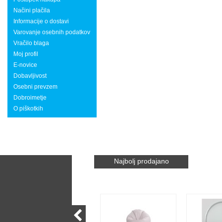
Načini plačila
Informacije o dostavi
Varovanje osebnih podatkov
Vračilo blaga
Moj profil
E-novice
Dobavljivost
Osebni prevzem
Dobroimetje
O piškotkih
Najbolj prodajano