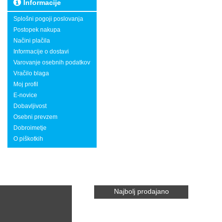
Informacije
Splošni pogoji poslovanja
Postopek nakupa
Načini plačila
Informacije o dostavi
Varovanje osebnih podatkov
Vračilo blaga
Moj profil
E-novice
Dobavljivost
Osebni prevzem
Dobroimetje
O piškotkih
Najbolj prodajano