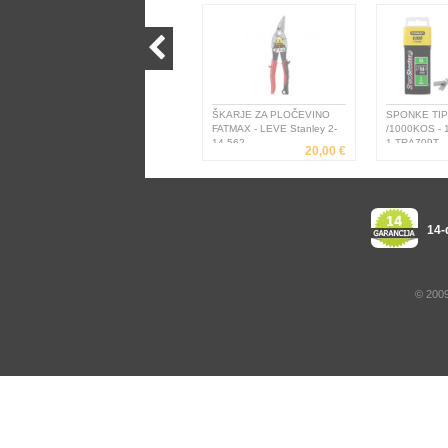
ŠKARJE ZA PLOČEVINO
SPONKE TIP
FATMAX - LEVE Stanley 2-
/1000KOS - 
14-562
1-TRA709T
20,00 €
14-
© 2009