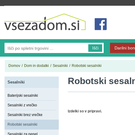
Vsezadom.si
Išči
Darilni bon
Domov
/
Dom in dodatki
/
Sesalniki
/
Robotski sesalniki
Robotski sesaln
Sesalniki
Baterijski sesalniki
Sesalniki z vrečko
Izdelki so v pripravi.
Sesalniki brez vrečke
Robotski sesalniki
Sesalniki za pepel