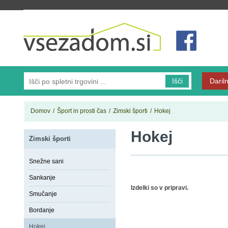
Vsezadom.si
Išči
Dariln
Domov
/
Šport in prosti čas
/
Zimski športi
/
Hokej
Hokej
Zimski športi
Snežne sani
Sankanje
Izdelki so v pripravi.
Smučanje
Bordanje
Hokej