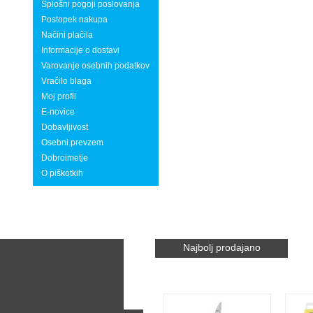
Splošni pogoji poslovanja
Postopek nakupa
Načini plačila
Informacije o dostavi
Varovanje osebnih podatkov
Vračilo blaga
Moj profil
E-novice
Dobavljivost
Osebni prevzem
Dobroimetje
O piškotkih
Najbolj prodajano