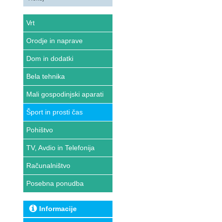
Vrt
Orodje in naprave
Dom in dodatki
Bela tehnika
Mali gospodinjski aparati
Šport in prosti čas
Pohištvo
TV, Avdio in Telefonija
Računalništvo
Posebna ponudba
Informacije