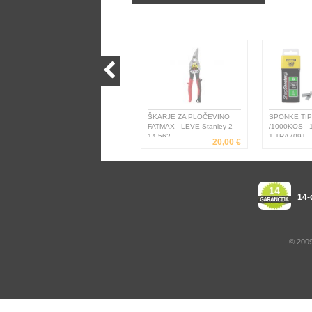
ŠKARJE ZA PLOČEVINO
SPONKE TIP
FATMAX - LEVE Stanley 2-
/1000KOS - 
14-562
1-TRA709T
20,00 €
14-
© 2009