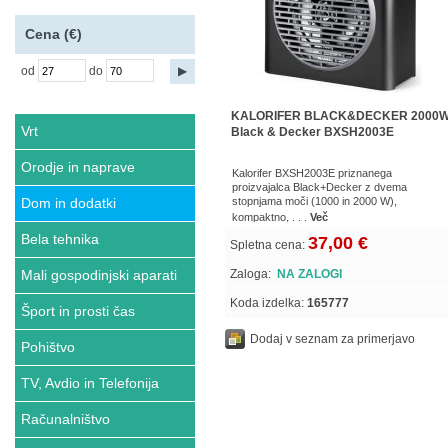
Cena (€)
od
do
KALORIFER BLACK&DECKER 2000
Vrt
Black & Decker BXSH2003E
Orodje in naprave
Kalorifer BXSH2003E priznanega
proizvajalca Black+Decker z dvema
Dom in dodatki
stopnjama moči (1000 in 2000 W),
kompaktno, . . .
Več
Bela tehnika
37,00 €
Spletna cena:
Mali gospodinjski aparati
Zaloga:
NA ZALOGI
Koda izdelka:
165777
Šport in prosti čas
Dodaj v seznam za primerjavo
Pohištvo
TV, Avdio in Telefonija
Računalništvo