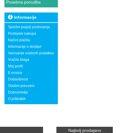
Posebna ponudba
Informacije
Splošni pogoji poslovanja
Postopek nakupa
Načini plačila
Informacije o dostavi
Varovanje osebnih podatkov
Vračilo blaga
Moj profil
E-novice
Dobavljivost
Osebni prevzem
Dobroimetje
O piškotkih
Najbolj prodajano