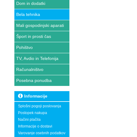
Dom in dodatki
Bela tehnika
Mali gospodinjski aparati
Šport in prosti čas
Pohištvo
TV, Avdio in Telefonija
Računalništvo
Posebna ponudba
Informacije
Splošni pogoji poslovanja
Postopek nakupa
Načini plačila
Informacije o dostavi
Varovanje osebnih podatkov