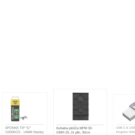
E TIP "G"
Kuhalna plošča MPM
USB C & USB DISK
KOS - 14MM Stanley
30-GMH-20, 2x plin,
Kingston 64GB DT