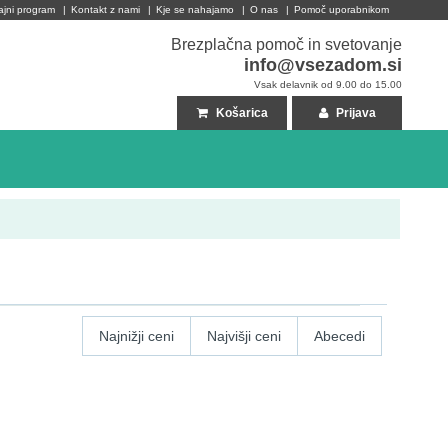
ajni program
|
Kontakt z nami
|
Kje se nahajamo
|
O nas
|
Pomoč uporabnikom
Brezplačna pomoč in svetovanje
info@vsezadom.si
Vsak delavnik od 9.00 do 15.00
Košarica
Prijava
Najnižji ceni
Najvišji ceni
Abecedi