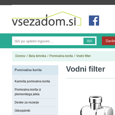
Vsezadom.si
Išči
Dariln
Domov
/
Bela tehnika
/
Pomivalna korita
/
Vodni filter
Vodni filter
Pomivalna korita
Kamnita pomivalna korita
Pomivalna korita iz
plemenitega jekla
Deske za rezanje
Odcejalniki