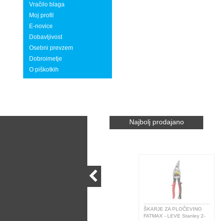
Vračilo blaga
Moj profil
E-novice
Dobavljivost
Osebni prevzem
Dobroimetje
O piškotkih
Najbolj prodajano
ŠKARJE ZA PLOČEVINO
SPONK
FATMAX - LEVE Stanley 2-
/1000