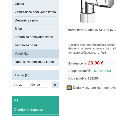
Cedila
Zamašek za pomivalno korito
Dozirniki za milo
Sifon
Vodni filter SCHOCK SF-100 62
Košara za pomivalno korito
Dodatne slikeFilter preprečuje dostop 
Tesnilo za odtok
delcev v notranjost armature. Le ti la
armaturo poškodujeo, . . .
Več
Vodni filter
Dodatki za pomivalna korita
29,00 €
Spletna cena:
Zaloga skladišče:
NA ZALOGI
Cena (€)
Koda izdelka:
132166
od
do
Dodaj v seznam za primerjavo
Vrt
Orodje in naprave