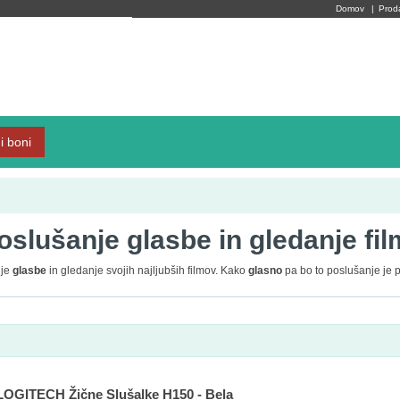
Domov
|
Prod
i boni
oslušanje glasbe in gledanje fi
nje
glasbe
in gledanje svojih najljubših filmov. Kako
glasno
pa bo to poslušanje je p
LOGITECH Žične Slušalke H150 - Bela