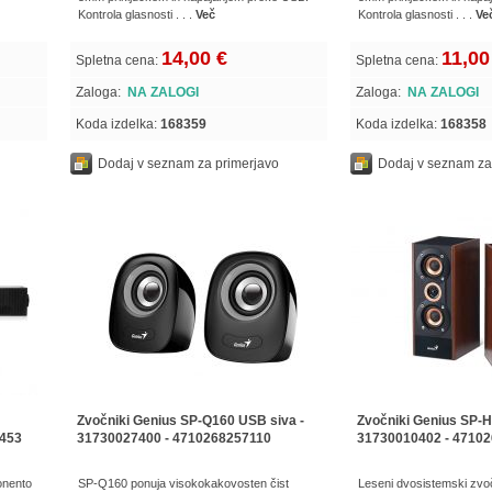
Kontrola glasnosti . . .
Več
Kontrola glasnosti . . .
Ve
14,00 €
11,00
Spletna cena:
Spletna cena:
Zaloga:
NA ZALOGI
Zaloga:
NA ZALOGI
Koda izdelka:
168359
Koda izdelka:
168358
Dodaj v seznam za primerjavo
Dodaj v seznam za
Zvočniki Genius SP-Q160 USB siva -
Zvočniki Genius SP-HF
0453
31730027400 - 4710268257110
31730010402 - 4710
onento
SP-Q160 ponuja visokokakovosten čist
Leseni dvosistemski zvočn