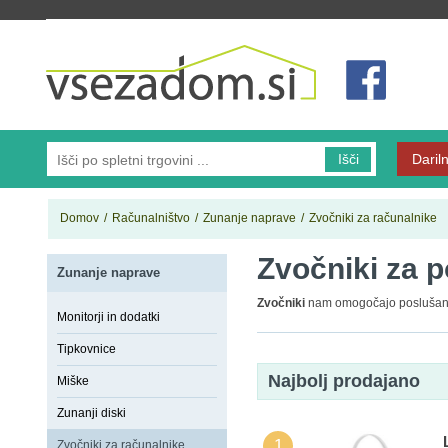
Vsezadom.si
Išči
Dariln
Domov
/
Računalništvo
/
Zunanje naprave
/
Zvočniki za računalnike
Zvočniki za p
Zunanje naprave
Zvočniki
nam omogočajo posluša
Monitorji in dodatki
Tipkovnice
Najbolj prodajano
Miške
Zunanji diski
1
Zvočniki za računalnike