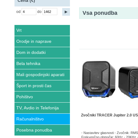
Cena (€)
od
do
Vsa ponudba
Vrt
Orodje in naprave
Dom in dodatki
Bela tehnika
Mali gospodinjski aparati
Šport in prosti čas
Pohištvo
TV, Avdio in Telefonija
Zvočniki TRACER Jupiter 2.0 U
Računalništvo
Posebna ponudba
- Nastavitev glasnosti - Zvočnik: RM
Frekvenčno območje: 60Hz - 20KHz 