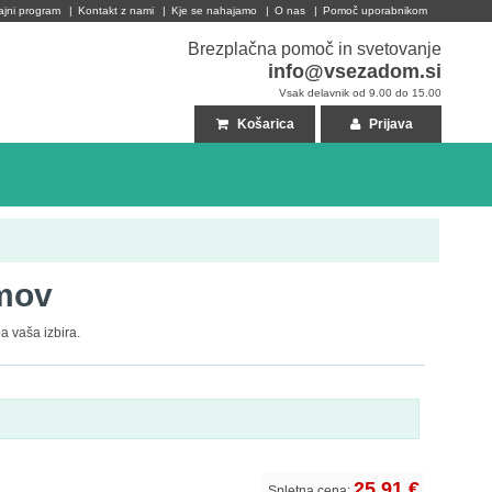
ajni program
|
Kontakt z nami
|
Kje se nahajamo
|
O nas
|
Pomoč uporabnikom
Brezplačna pomoč in svetovanje
info@vsezadom.si
Vsak delavnik od 9.00 do 15.00
Košarica
Prijava
lmov
a vaša izbira.
25,91 €
Spletna cena: