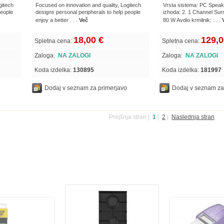
gitech
Focused on innovation and quality, Logitech
Vrsta sistema: PC Speak
people
designs personal peripherals to help people
izhoda: 2. 1 Channel Su
enjoy a better . . .
Več
80 W Avdio krmilnik: . . .
18,00 €
129,0
Spletna cena:
Spletna cena:
Zaloga:
NA ZALOGI
Zaloga:
NA ZALOGI
Koda izdelka:
130895
Koda izdelka:
181997
Dodaj v seznam za primerjavo
Dodaj v seznam za
Prejšnja stran
|
1
|
2
|
Naslednja stran