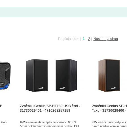
Prejšnja stran
|
1
|
2
|
Naslednja stran
SB
Zvočniki Genius SP-HF180 USB črni -
Zvočniki Genius SP-H
31730029401 - 4710268257158
*akc - 31730029400 
S 4W -
6W leseni multimedijski zvočniki 2. 0, z 3,
6W leseni multimedijski zv
-
5mm priključkom in napajanjem preko USB.
5mm priključkom in napa