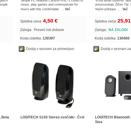
gitech
Simple PC headset Canyon HSC-1 Listen to
Vrsta avdio sistema: Sluš
people
music, play games and communicate for
povezovanja: Žičen Tip: 
hours with this comfortable . . .
Več
Način priklopa: . . .
Več
4,50 €
25,91
Spletna cena:
Spletna cena:
Zaloga:
Preveri rok dobave
Zaloga:
NA ZALOGI
Koda izdelka:
130397
Koda izdelka:
130400
Dodaj v seznam za primerjavo
Dodaj v seznam za
, Bela
LOGITECH S150 Stereo zvočniki - Črni
LOGITECH Bluetooth 
Siva