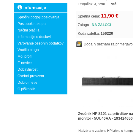
Priključek: 3, 5mm . . .
Več
Informacije
11,90 €
Spletna cena:
Splošni pogoji poslovanja
Postopek nakupa
Zaloga:
NA ZALOGI
Načini plačila
Koda izdelka:
156220
Informacije o dostavi
Varovanje osebnih podatkov
Dodaj v seznam za primerjavo
Vračilo blaga
Moj profil
E-novice
Dobavljivost
Osebni prevzem
Dobroimetje
O piškotkih
Zvočnik HP S101 za pritrditev na
monitor - 5UU40AA - 19342465
Na izbrane zaslone HP lahko s komp