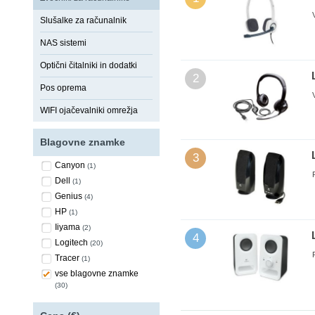
Slušalke za računalnik
NAS sistemi
Optični čitalniki in dodatki
2
Pos oprema
WIFI ojačevalniki omrežja
Blagovne znamke
3
Canyon
(1)
Dell
(1)
Genius
(4)
HP
(1)
Iiyama
(2)
4
Logitech
(20)
Tracer
(1)
vse blagovne znamke
(30)