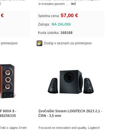
č
in kristalno jasnem . . .
Več
 €
57,00 €
Spletna cena:
Zaloga:
NA ZALOGI
Koda izdelka:
168168
 primerjavo
Dodaj v seznam za primerjavo
 800A II -
Zvočniški Sistem LOGITECH Z623 2.1 -
268256335
ČRN - 3,5 mm
iki s sijajno črnim
Focused on innovation and quality, Logitech