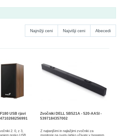
Najnižji ceni
Najvišji ceni
Abecedi
F180 USB rjavi
Zvočniki DELL SB521A - 520-AASI -
- 4710268256991
5397184357002
očniki 2. 0, z 3,
Z najtanjšimi in najlažjimi zvočniki za
janjem preko USB.
monitorje na svetu lahko uživate v bogatem