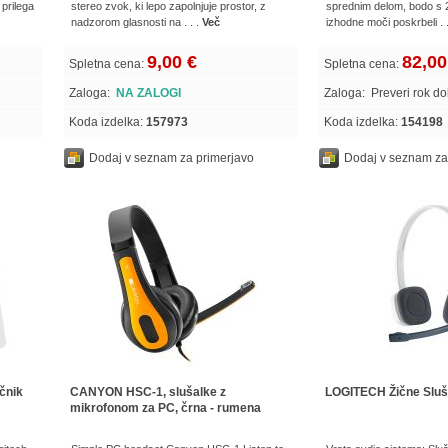
prilega
stereo zvok, ki lepo zapolnjuje prostor, z
sprednim delom, bodo s
nadzorom glasnosti na . . .
Več
izhodne moči poskrbeli . 
9,00 €
82,00
Spletna cena:
Spletna cena:
Zaloga:
NA ZALOGI
Zaloga:
Preveri rok d
Koda izdelka:
157973
Koda izdelka:
154198
Dodaj v seznam za primerjavo
Dodaj v seznam za
čnik
CANYON HSC-1, slušalke z
LOGITECH Žične Sluš
mikrofonom za PC, črna - rumena