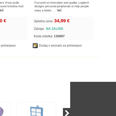
ers Vrsta avdio
Focused on innovation and quality, Logitech
rround Izhodna moč:
designs personal peripherals to help people
Več
enjoy a better . . .
Več
0 €
34,99 €
Spletna cena:
Zaloga:
NA ZALOGI
Koda izdelka:
130897
 primerjavo
Dodaj v seznam za primerjavo