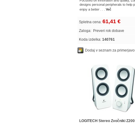
Focused on innovation and quality, Lo
designs personal peripherals to help 
enjoy a better . . .
Več
61,41 €
Spletna cena:
Zaloga:
Preveri rok dobave
Koda izdelka:
140761
Dodaj v seznam za primerjavo
LOGITECH Stereo Zvočniki Z200