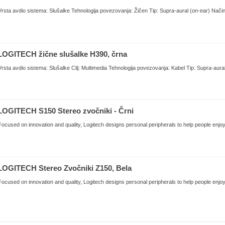
Vrsta avdio sistema: Slušalke Tehnologija povezovanja: Žičen Tip: Supra-aural (on-ear) Način p
LOGITECH žične slušalke H390, črna
Vrsta avdio sistema: Slušalke Cilj: Multimedia Tehnologija povezovanja: Kabel Tip: Supra-aural
LOGITECH S150 Stereo zvočniki - Črni
Focused on innovation and quality, Logitech designs personal peripherals to help people enjoy 
LOGITECH Stereo Zvočniki Z150, Bela
Focused on innovation and quality, Logitech designs personal peripherals to help people enjoy 