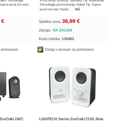
alke Tehnologija
Vrsta avdio sistema: Slušalke Cilj: Multimedia
Supra-aural (on-ear)
Tehnologija povezovanja: Kabel Tip: Supra-
aural (on-ear) Način . . .
Več
 €
36,99 €
Spletna cena:
Zaloga:
NA ZALOGI
Koda izdelka:
130402
 primerjavo
Dodaj v seznam za primerjavo
Zvočniki Z407,
LOGITECH Stereo Zvočniki Z150, Bela