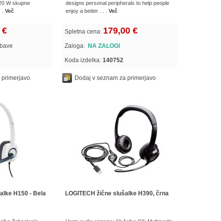
 20 W skupne
designs personal peripherals to help people
. .
Več
enjoy a better . . .
Več
 €
179,00 €
Spletna cena:
obave
Zaloga:
NA ZALOGI
Koda izdelka:
140752
 primerjavo
Dodaj v seznam za primerjavo
alke H150 - Bela
LOGITECH žične slušalke H390, črna