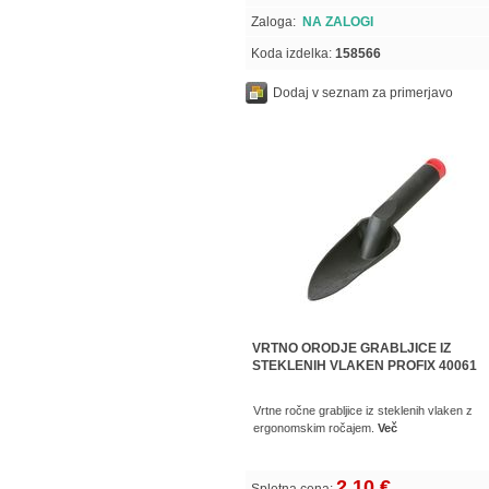
Zaloga:
NA ZALOGI
Koda izdelka:
158566
Dodaj v seznam za primerjavo
VRTNO ORODJE GRABLJICE IZ
STEKLENIH VLAKEN PROFIX 40061
Vrtne ročne grabljice iz steklenih vlaken z
ergonomskim ročajem.
Več
2,10 €