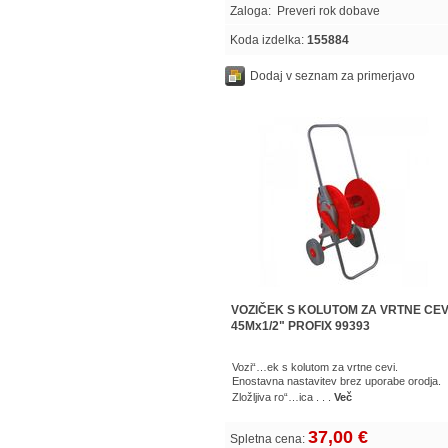
Zaloga:
Preveri rok dobave
Koda izdelka:
155884
Dodaj v seznam za primerjavo
VOZIČEK S KOLUTOM ZA VRTNE CEV
45Mx1/2" PROFIX 99393
Vozi“…ek s kolutom za vrtne cevi.
Enostavna nastavitev brez uporabe orodja.
Zložljiva ro“…ica . . .
Več
37,00 €
Spletna cena: