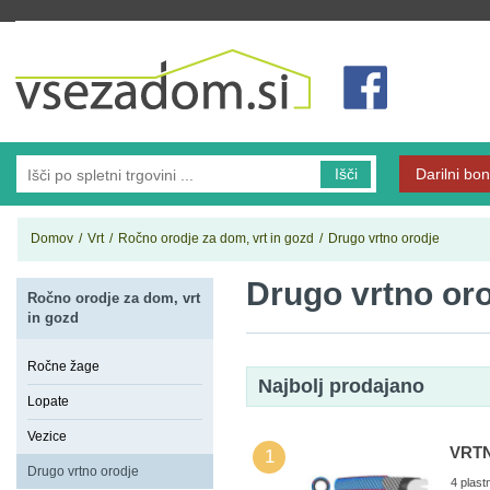
Vsezadom.si
Išči
Darilni bon
Domov
/
Vrt
/
Ročno orodje za dom, vrt in gozd
/
Drugo vrtno orodje
Drugo vrtno or
Ročno orodje za dom, vrt
in gozd
Ročne žage
Najbolj prodajano
Lopate
Vezice
VRTN
1
Drugo vrtno orodje
4 plas