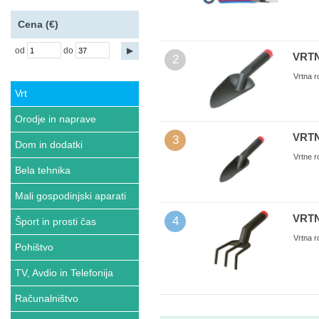
Cena (€)
od
do
VRTN
2
Vrtna r
Vrt
Orodje in naprave
VRTN
3
Dom in dodatki
Vrtne r
Bela tehnika
Mali gospodinjski aparati
VRTN
4
Šport in prosti čas
Vrtna r
Pohištvo
TV, Avdio in Telefonija
Računalništvo