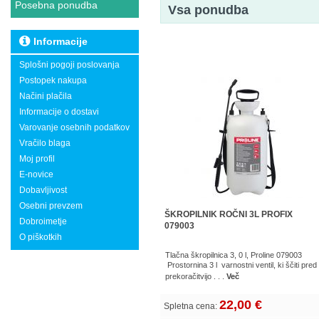
Posebna ponudba
Vsa ponudba
Informacije
Splošni pogoji poslovanja
Postopek nakupa
Načini plačila
Informacije o dostavi
Varovanje osebnih podatkov
Vračilo blaga
Moj profil
E-novice
Dobavljivost
Osebni prevzem
ŠKROPILNIK ROČNI 3L PROFIX
Dobroimetje
079003
O piškotkih
Tlačna škropilnica 3, 0 l, Proline 079003
Prostornina 3 l varnostni ventil, ki ščiti pred
prekoračitvijo . . .
Več
22,00 €
Spletna cena: