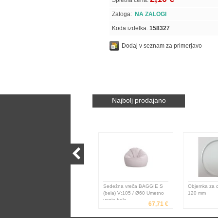
Spletna cena:
Zaloga:
NA ZALOGI
Koda izdelka:
158327
Dodaj v seznam za primerjavo
Najbolj prodajano
Sedežna vreča BAGGIE S
Objemka za c
(bela) V:105 / Ø60 Umetno
120 mm
usnje bela
67,71 €