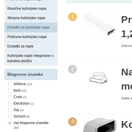
Klasične kuhinjske nape
1
Pr
Stropne kuhinjske nape
Dodatki za kuhinjske nape
1,
Poševne kuhinjske nape
Dokumen
Dodatki za nape
Kuhinjske nape integrirane v
kuhalno ploščo
2
Na
Blagovne znamke
mo
Airforce
(19)
best
(10)
Cook
(2)
Kadar j
Electrolux
(1)
Gaj
(3)
Schock
(9)
3
Ko
vse blagovne znamke
(48)