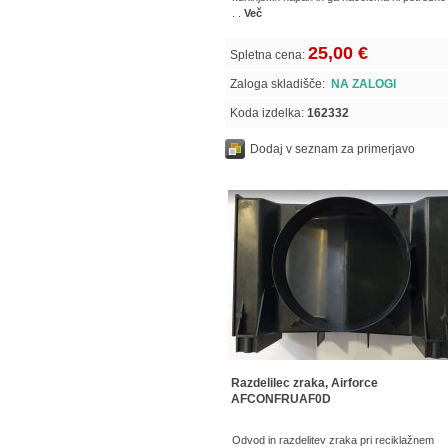
. .
Več
25,00 €
Spletna cena:
Zaloga skladišče:
NA ZALOGI
Koda izdelka:
162332
Dodaj v seznam za primerjavo
Razdelilec zraka, Airforce
AFCONFRUAF0D
Odvod in razdelitev zraka pri reciklažnem