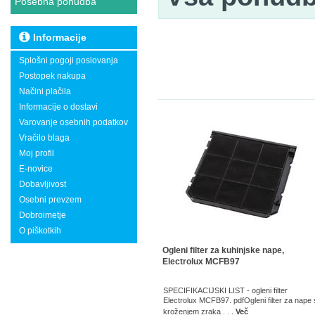
Posebna ponudba
Informacije
Splošni pogoji poslovanja
Postopek nakupa
Načini plačila
Informacije o dostavi
Varovanje osebnih podatkov
Vračilo blaga
Moj profil
E-novice
Dobavljivost
Osebni prevzem
Dobroimetje
O piškotkih
Ogleni filter za kuhinjske nape,
Electrolux MCFB97
SPECIFIKACIJSKI LIST - ogleni filter
Electrolux MCFB97. pdfOgleni filter za nape 
kroženjem zraka . . .
Več