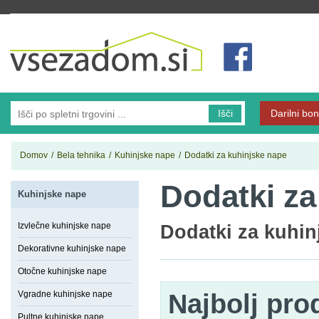
Vsezadom.si
Išči
Darilni bon
Domov
/
Bela tehnika
/
Kuhinjske nape
/
Dodatki za kuhinjske nape
Dodatki za
Kuhinjske nape
Izvlečne kuhinjske nape
Dodatki za kuhin
Dekorativne kuhinjske nape
Otočne kuhinjske nape
Vgradne kuhinjske nape
Najbolj pro
Pultne kuhinjske nape