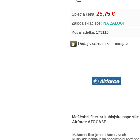
. .
Več
25,75 €
Spletna cena:
Zaloga skladišče:
NA ZALOGI
Koda izdelka:
173110
Dodaj v seznam za primerjavo
Maščobni filter za kuhinjske nape slim
Airforce AFCGASP
Maščobni filter je nameščen v vseh
kuhinjskih napah in ga načeloma ni potrebno 