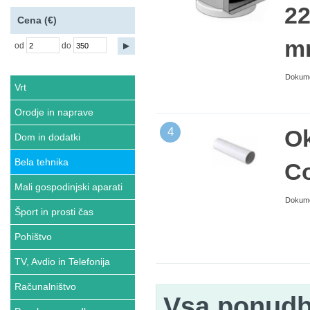
22
Cena (€)
m
od
do
Dokumen
Vrt
Orodje in naprave
4
Ok
Dom in dodatki
Bela tehnika
C
Mali gospodinjski aparati
Dokumen
Šport in prosti čas
Pohištvo
TV, Avdio in Telefonija
Računalništvo
Vsa ponud