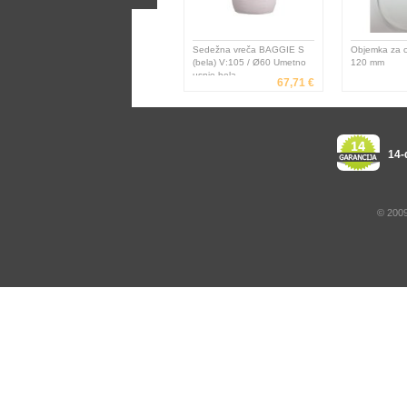
Sedežna vreča BAGGIE S
Objemka za c
(bela) V:105 / Ø60 Umetno
120 mm
usnje bela
67,71 €
14-
© 2009