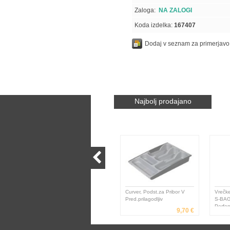
Zaloga:
NA ZALOGI
Koda izdelka:
167407
Dodaj v seznam za primerjavo
Najbolj prodajano
Curver, Podst.za Pribor V
Vrečke
Pred.prilagodljiv
S-BAG
Perfor
9,70 €
E206