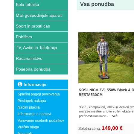
Vsa ponudba
Bela tehnika
Mali gospodinjski aparati
Šport in prosti čas
Pohištvo
TV, Avdio in Telefonija
Računalništvo
Posebna ponudba
Informacije
KOSILNICA 3V1 550W Black & 
Splošni pogoji poslovanja
BESTA530CM
Postopek nakupa
Načini plačila
3-v-1- kompakten, lahek in idealen diz
manj‘že mestne vrtove so le nekatere
Informacije o dostavi
prednosti kosilnice . . .
Več
Varovanje osebnih podatkov
Vračilo blaga
149,00 €
Spletna cena:
Moj profil