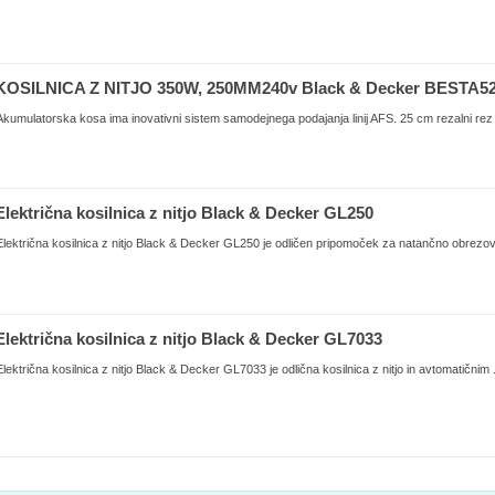
KOSILNICA Z NITJO 350W, 250MM240v Black & Decker BESTA5
Akumulatorska kosa ima inovativni sistem samodejnega podajanja linij AFS. 25 cm rezalni rez z
Električna kosilnica z nitjo Black & Decker GL250
Električna kosilnica z nitjo Black & Decker GL250 je odličen pripomoček za natančno obrezova
Električna kosilnica z nitjo Black & Decker GL7033
Električna kosilnica z nitjo Black & Decker GL7033 je odlična kosilnica z nitjo in avtomatičnim .