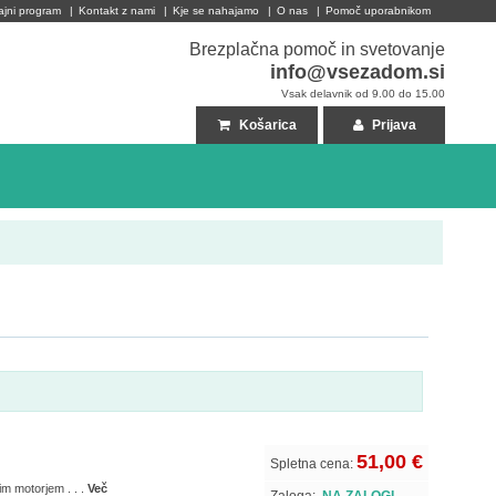
ajni program
|
Kontakt z nami
|
Kje se nahajamo
|
O nas
|
Pomoč uporabnikom
Brezplačna pomoč in svetovanje
info@vsezadom.si
Vsak delavnik od 9.00 do 15.00
Košarica
Prijava
51,00 €
Spletna cena:
im motorjem . . .
Več