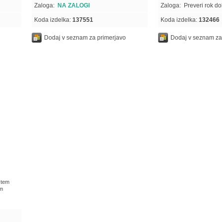
Zaloga:
NA ZALOGI
Zaloga:
Preveri rok d
Koda izdelka:
137551
Koda izdelka:
132466
Dodaj v seznam za primerjavo
Dodaj v seznam za
stem
cm