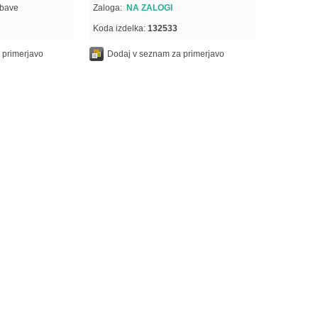
obave
Zaloga:
NA ZALOGI
Koda izdelka:
132533
 primerjavo
Dodaj v seznam za primerjavo