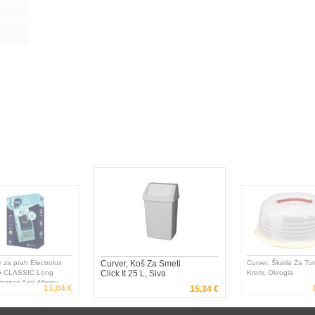
 za prah Electrolux
Curver, Koš Za Smeti
Curver, Škatla Za Tor
 CLASSIC Long
Click It 25 L, Siva
Krem, Okrogla
mance Anti-Allergy
11,04 €
15,34 €
S