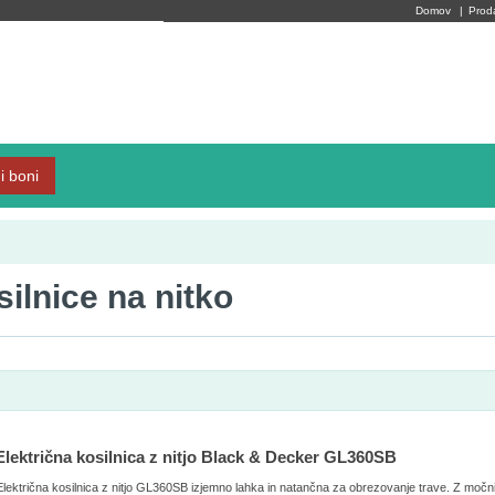
Domov
|
Prod
i boni
silnice na nitko
Električna kosilnica z nitjo Black & Decker GL360SB
Električna kosilnica z nitjo GL360SB izjemno lahka in natančna za obrezovanje trave. Z močn