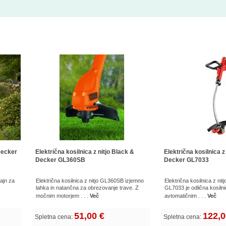
Decker
Električna kosilnica z nitjo Black &
Električna kosilnica z
Decker GL360SB
Decker GL7033
ajn za
Električna kosilnica z nitjo GL360SB izjemno
Električna kosilnica z ni
lahka in natančna za obrezovanje trave. Z
GL7033 je odlična kosilnic
močnim motorjem . . .
Več
avtomatičnim . . .
Več
51,00 €
122,0
Spletna cena:
Spletna cena: