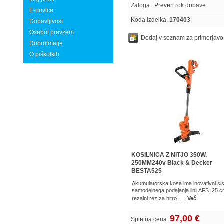
Zaloga:
Preveri rok dobave
E-novice
Koda izdelka:
170403
Dobavljivost
Osebni prevzem
Dodaj v seznam za primerjavo
Dobroimetje
O piškotkih
KOSILNICA Z NITJO 350W,
250MM240v Black & Decker
BESTA525
Akumulatorska kosa ima inovativni si
samodejnega podajanja linij AFS. 25 
rezalni rez za hitro . . .
Več
97,00 €
Spletna cena: