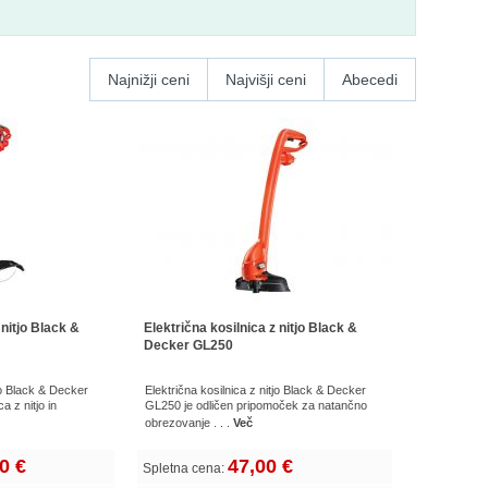
Najnižji ceni
Najvišji ceni
Abecedi
 nitjo Black &
Električna kosilnica z nitjo Black &
Decker GL250
tjo Black & Decker
Električna kosilnica z nitjo Black & Decker
a z nitjo in
GL250 je odličen pripomoček za natančno
obrezovanje . . .
Več
0 €
47,00 €
Spletna cena: