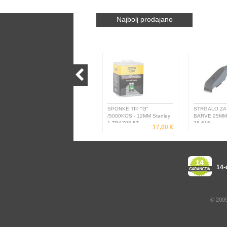
Najbolj prodajano
SPONKE TIP "G"
STRGALO ZA 
/5000KOS - 12MM Stanley
BARVE 25MM 
1-TRA708-5T
28-616
17,00 €
14-
© 2009