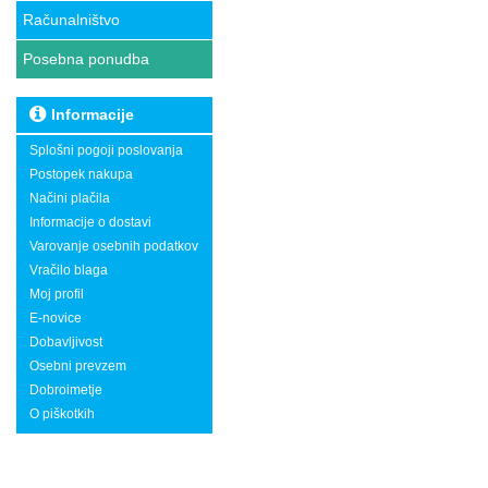
Računalništvo
Posebna ponudba
Informacije
Splošni pogoji poslovanja
Postopek nakupa
Načini plačila
Informacije o dostavi
Varovanje osebnih podatkov
Vračilo blaga
Moj profil
E-novice
Dobavljivost
Osebni prevzem
Dobroimetje
O piškotkih