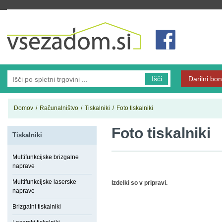
Vsezadom.si
Išči
Darilni bon
Domov
/
Računalništvo
/
Tiskalniki
/
Foto tiskalniki
Foto tiskalniki
Tiskalniki
Multifunkcijske brizgalne
naprave
Multifunkcijske laserske
Izdelki so v pripravi.
naprave
Brizgalni tiskalniki