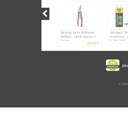
ŠKARJE ZA PLOČEVINO
SPONKE TIP
FATMAX - LEVE Stanley 2-
/1000KOS - 
14-562
1-TRA709T
20,00 €
14-
© 2009