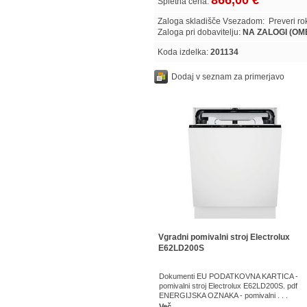
866,00 €
Spletna cena:
Zaloga skladišče Vsezadom:
Preveri r
Zaloga pri dobavitelju:
NA ZALOGI (O
Koda izdelka:
201134
Dodaj v seznam za primerjavo
Vgradni pomivalni stroj Electrolux
E62LD200S
Dokumenti EU PODATKOVNA KARTICA -
pomivalni stroj Electrolux E62LD200S. pdf
ENERGIJSKA OZNAKA - pomivalni . . .
Več