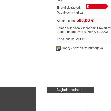
D
Energijski razred:
Podatkovna kartica
560,00 €
Spletna cena:
Zaloga skladišče Vsezadom:
Preveri r
Zaloga pri dobavitelju:
NI NA ZALOGI
Koda izdelka:
201396
Dodaj v seznam za primerjavo
Najbolj prodajano