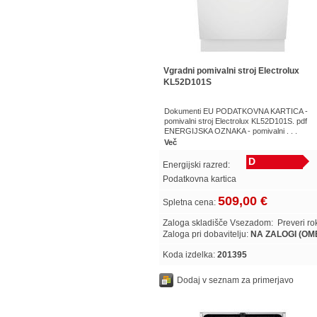
Vgradni pomivalni stroj Electrolux
KL52D101S
Dokumenti EU PODATKOVNA KARTICA -
pomivalni stroj Electrolux KL52D101S. pdf
ENERGIJSKA OZNAKA - pomivalni . . .
Več
D
Energijski razred:
Podatkovna kartica
509,00 €
Spletna cena:
Zaloga skladišče Vsezadom:
Preveri r
Zaloga pri dobavitelju:
NA ZALOGI (O
Koda izdelka:
201395
Dodaj v seznam za primerjavo