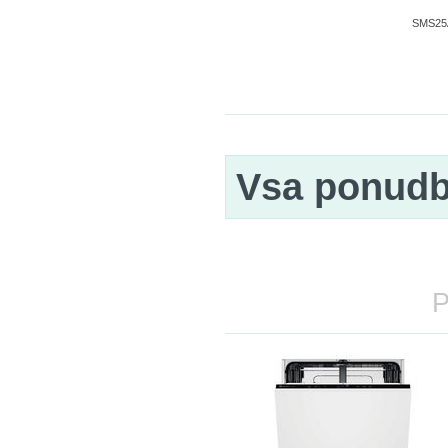
SMS25AI
Vsa ponud
P