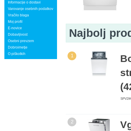
Informacije o dostavi
Varovanje osebnih podatkov
Vračilo blaga
Moj profil
E-novice
Najbolj pro
Dobavljivost
Osebni prevzem
Dobroimetje
O piškotkih
1
Bo
st
(4
SPV2IKX
2
Vg