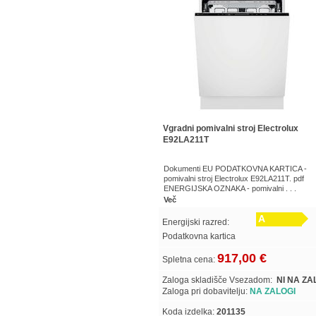
Vgradni pomivalni stroj Electrolux
E92LA211T
Dokumenti EU PODATKOVNA KARTICA -
pomivalni stroj Electrolux E92LA211T. pdf
ENERGIJSKA OZNAKA - pomivalni . . .
Več
A
Energijski razred:
Podatkovna kartica
917,00 €
Spletna cena:
Zaloga skladišče Vsezadom:
NI NA ZA
Zaloga pri dobavitelju:
NA ZALOGI
Koda izdelka:
201135