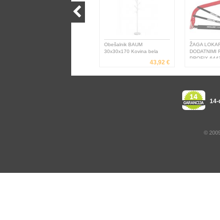
Obešalnik BAUM
ŽAGA LOKAR
30x30x170 Kovina bela
DODATNIMI 
PROFIX 644
43,92 €
14-
© 2009