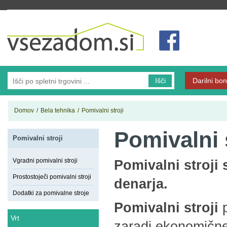
Vsezadom.si
Išči
Darilni bon
Domov
/
Bela tehnika
/
Pomivalni stroji
Pomivalni 
Pomivalni stroji
Vgradni pomivalni stroji
Pomivalni stroji 
Prostostoječi pomivalni stroji
denarja.
Dodatki za pomivalne stroje
Pomivalni stroji
p
Vrt
zaradi ekonomičneg