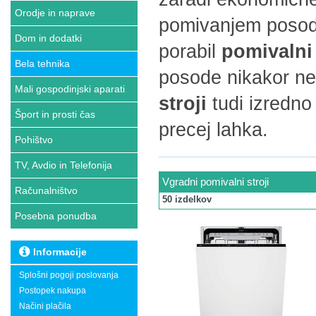
Orodje in naprave
pomivanjem posode
Dom in dodatki
porabil
pomivalni 
Bela tehnika
posode nikakor ne
Mali gospodinjski aparati
stroji
tudi izredn
Šport in prosti čas
precej lahka.
Pohištvo
TV, Avdio in Telefonija
Vgradni pomivalni stroji
Računalništvo
50 izdelkov
Posebna ponudba
Informacije
Splošni pogoji poslovanja
Postopek nakupa
Načini plačila