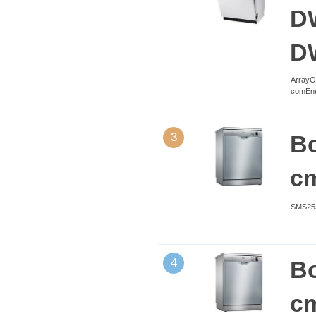
DW
D
ArrayOd
comEner
3
Bo
c
SMS25AI
4
Bo
c