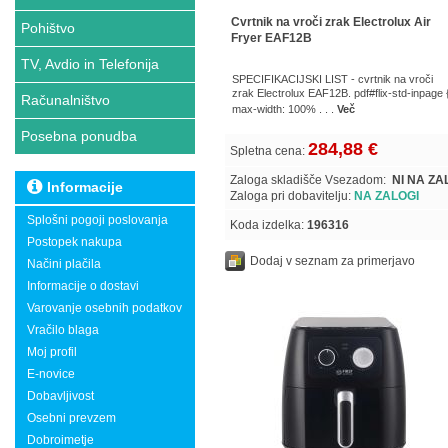
Cvrtnik na vroči zrak Electrolux Air
Pohištvo
Fryer EAF12B
TV, Avdio in Telefonija
SPECIFIKACIJSKI LIST - cvrtnik na vroči
zrak Electrolux EAF12B. pdf#flix-std-inpage 
Računalništvo
max-width: 100% . . .
Več
Posebna ponudba
284,88 €
Spletna cena:
Zaloga skladišče Vsezadom:
NI NA ZA
Informacije
Zaloga pri dobavitelju:
NA ZALOGI
Splošni pogoji poslovanja
Koda izdelka:
196316
Postopek nakupa
Dodaj v seznam za primerjavo
Načini plačila
Informacije o dostavi
Varovanje osebnih podatkov
Vračilo blaga
Moj profil
E-novice
Dobavljivost
Osebni prevzem
Dobroimetje