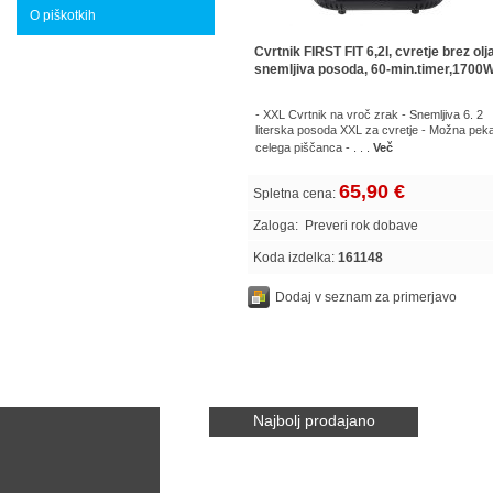
O piškotkih
Cvrtnik FIRST FIT 6,2l, cvretje brez olja
snemljiva posoda, 60-min.timer,1700W
- XXL Cvrtnik na vroč zrak - Snemljiva 6. 2
literska posoda XXL za cvretje - Možna pek
celega piščanca - . . .
Več
65,90 €
Spletna cena:
Zaloga:
Preveri rok dobave
Koda izdelka:
161148
Dodaj v seznam za primerjavo
Najbolj prodajano