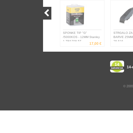
SPONKE TIP "G"
STRGALO ZA 
/5000KOS - 12MM Stanley
BARVE 25MM 
1-TRA708-5T
28-616
17,00 €
14-
© 2009