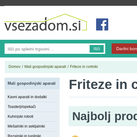
Vsezadom.si
Išči
Darilni bon
Domov
/
Mali gospodinjski aparati
/
Friteze in cvrtniki
Friteze in 
Mali gospodinjski aparati
Kavni aparati in dodatki
Toasterji/opekači
Najbolj pro
Kuhinjski roboti
Mešalniki in sekljalniki
Rezalniki in lupilniki