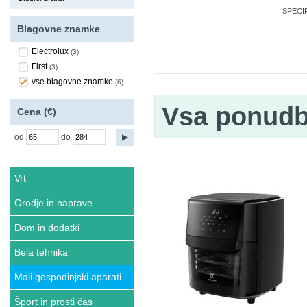
SPECIFI
Blagovne znamke
Electrolux
(3)
First
(3)
vse blagovne znamke
(6)
Vsa ponud
Cena (€)
od
do
Vrt
Orodje in naprave
Dom in dodatki
Bela tehnika
Mali gospodinjski aparati
Šport in prosti čas