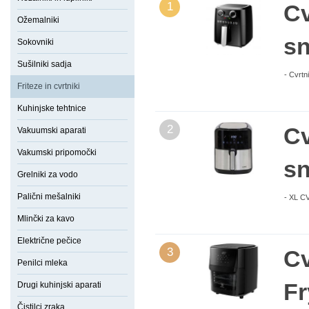
1
Cv
Ožemalniki
sn
Sokovniki
Sušilniki sadja
- Cvrtn
Friteze in cvrtniki
Kuhinjske tehtnice
2
Cv
Vakuumski aparati
Vakumski pripomočki
sn
Grelniki za vodo
Palični mešalniki
- XL CV
Mlinčki za kavo
Električne pečice
3
Cv
Penilci mleka
F
Drugi kuhinjski aparati
Čistilci zraka