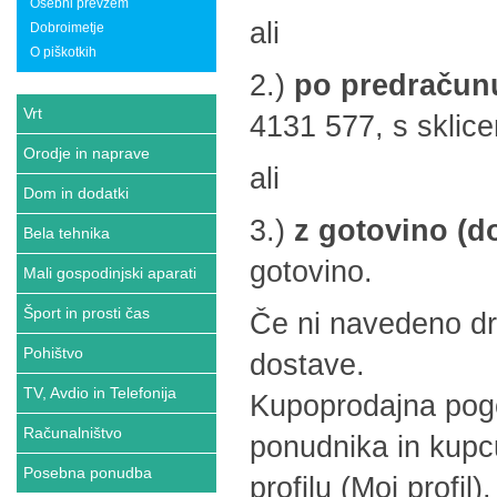
Osebni prevzem
ali
Dobroimetje
O piškotkih
2.)
po predračun
Vrt
4131 577, s sklice
Orodje in naprave
ali
Dom in dodatki
3.)
z gotovino (d
Bela tehnika
gotovino.
Mali gospodinjski aparati
Šport in prosti čas
Če ni navedeno dru
Pohištvo
dostave.
TV, Avdio in Telefonija
Kupoprodajna pogod
Računalništvo
ponudnika in kup
Posebna ponudba
profilu (Moj profil).