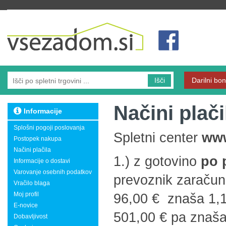
Vsezadom.si
Išči
Darilni bon
Načini plači
Informacije
Splošni pogoji poslovanja
Spletni center
www
Postopek nakupa
Načini plačila
1.) z gotovino
po 
Informacije o dostavi
Varovanje osebnih podatkov
prevoznik zaračuna
Vračilo blaga
Moj profil
96,00 € znaša 1,1
E-novice
501,00 € pa znaša
Dobavljivost