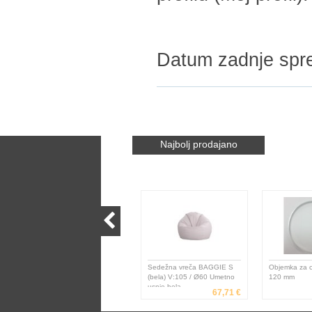
Datum zadnje spr
Najbolj prodajano
Sedežna vreča BAGGIE S
Objemka za c
(bela) V:105 / Ø60 Umetno
120 mm
usnje bela
67,71 €