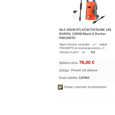
NLS VISOKOTLAČNI ČISTILNIK 100
BAROV, 1300W Black & Decker
PW1300TD
Black+Decker visokotla“…ni “…istilnik
PW1300TD je visokokakovostno, u“…
inkovito in priro“…no . . .
Več
76,00 €
Spletna cena:
Zaloga:
Preveri rok dobave
Koda izdelka:
125403
Dodaj v seznam za primerjavo