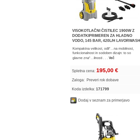
VISOKOTLAČNI ČISTILEC 1900W Z
DODATKIPRIMEREN ZA HLADNO
VODO, 145 BAR, 420L/H LAVORWAS
FASTEXTRA145
Kompaktna velikost, odli“…na mobilnost,
funkcionalnost in sodoben dizajn: to so
glavne zna“…ilnosti . . .
Več
195,00 €
Spletna cena:
Zaloga:
Preveri rok dobave
Koda izdelka:
171799
Dodaj v seznam za primerjavo