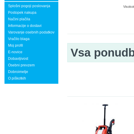
Splošni pogoji poslovanja
Visokot
Postopek nakupa
Načini plačila
Informacije o dostavi
Varovanje osebnih podatkov
Vračilo blaga
Moj profil
Vsa ponud
E-novice
Dobavljivost
Osebni prevzem
Dobroimetje
O piškotkih