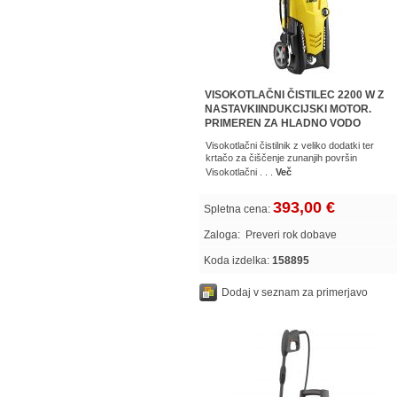
VISOKOTLAČNI ČISTILEC 2200 W Z
NASTAVKIINDUKCIJSKI MOTOR.
PRIMEREN ZA HLADNO VODO
LAVORWASH IKON160PLUS
Visokotlačni čistilnik z veliko dodatki ter
krtačo za čiščenje zunanjih površin
Visokotlačni . . .
Več
393,00 €
Spletna cena:
Zaloga:
Preveri rok dobave
Koda izdelka:
158895
Dodaj v seznam za primerjavo