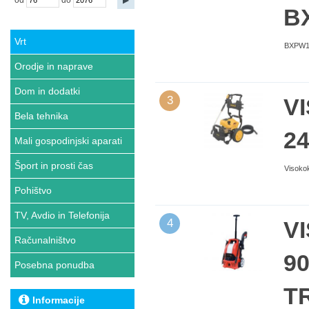
od
do
B
Vrt
BXPW140
Orodje in naprave
Dom in dodatki
3
V
Bela tehnika
2
Mali gospodinjski aparati
Šport in prosti čas
Visoko
Pohištvo
TV, Avdio in Telefonija
4
V
Računalništvo
9
Posebna ponudba
T
Informacije