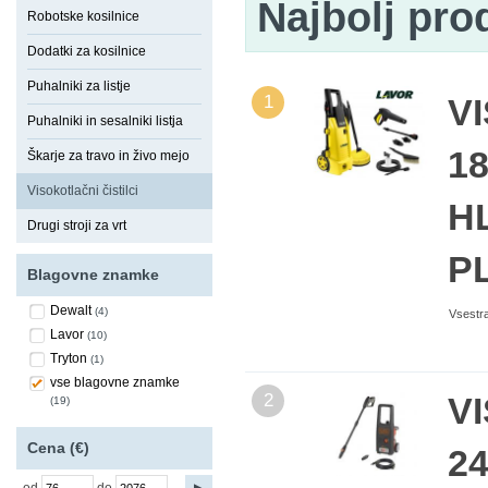
Najbolj pro
Robotske kosilnice
Dodatki za kosilnice
Puhalniki za listje
1
V
Puhalniki in sesalniki listja
18
Škarje za travo in živo mejo
Visokotlačni čistilci
H
Drugi stroji za vrt
P
Blagovne znamke
Dewalt
(4)
Vsestra
Lavor
(10)
Tryton
(1)
vse blagovne znamke
2
V
(19)
Cena (€)
24