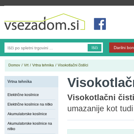
Vsezadom.si
Išči
Darilni bon
Domov
/
Vrt
/
Vrtna tehnika
/
Visokotlačni čistilci
Visokotlačn
Vrtna tehnika
Električne kosilnice
Visokotlačni čisti
Električne kosilnice na nitko
umazanije kot tud
Akumulatorske kosilnice
Akumulatorske kosilnice na
nitko