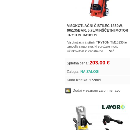
VISOKOTLAČNI ČISTILEC 1850W,
90/135BAR, 5.7L/MINŠČETNI MOTOR
TRYTON TM18135
Visokotlačni čistilnik TRYTON TM18135 je
zmogljiva naprava, ki združuje moč,
učinkovitost in enostavno . . .
Več
203,00 €
Spletna cena:
Zaloga:
NA ZALOGI
Koda izdelka:
172805
Dodaj v seznam za primerjavo