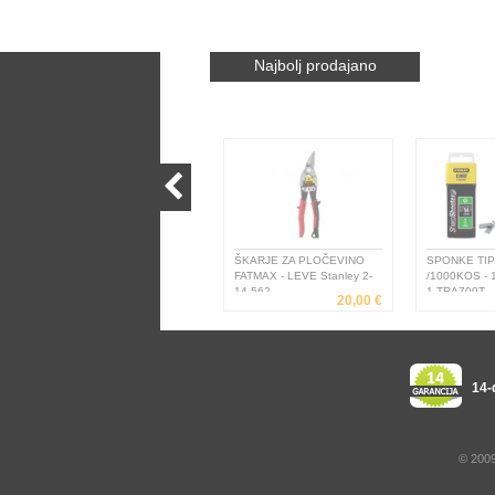
Najbolj prodajano
ŠKARJE ZA PLOČEVINO
SPONKE TIP
FATMAX - LEVE Stanley 2-
/1000KOS - 
14-562
1-TRA709T
20,00 €
14-
© 2009