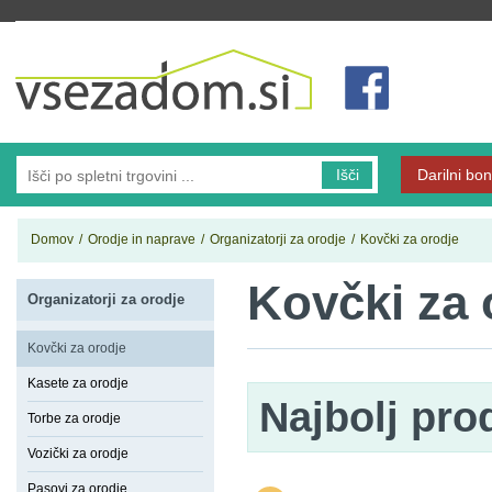
Vsezadom.si
Išči
Darilni bon
Domov
/
Orodje in naprave
/
Organizatorji za orodje
/
Kovčki za orodje
Kovčki za 
Organizatorji za orodje
Kovčki za orodje
Kasete za orodje
Najbolj pro
Torbe za orodje
Vozički za orodje
Pasovi za orodje