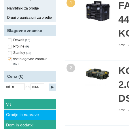
1
F
Nahrbtniki za orodje
4
Drugi organizatorji za orodje
K
Blagovne znamke
Dewalt
(16)
Kov“…e
Proline
(9)
Stanley
(32)
vse blagovne znamke
(57)
2
K
Cena (€)
2
od
do
D
Vrt
Kov“…ek
Orodje in naprave
Dom in dodatki