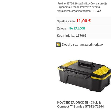
Proline 35716 16-palčni kovček za orodje
Ergonomski ročaj. Pokrov z dvema
vgrajenima organizatorjema. . . .
Več
11,00 €
Spletna cena:
Zaloga:
NA ZALOGI
Koda izdelka:
167065
Dodaj v seznam za primerjavo
KOVČEK ZA ORODJE - Click &
Connect ™ Stanley STST1-71964