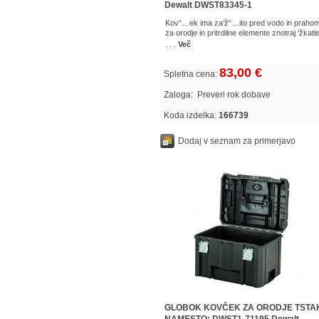
Dewalt DWST83345-1
Kov“…ek ima za‘ž“…ito pred vodo in praho
za orodje in pritrdilne elemente znotraj ‘žkatle
. . .
Več
83,00 €
Spletna cena:
Zaloga:
Preveri rok dobave
Koda izdelka:
166739
Dodaj v seznam za primerjavo
GLOBOK KOVČEK ZA ORODJE TSTA