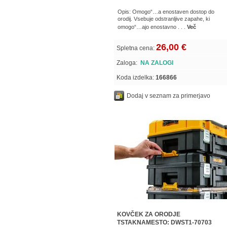
Opis: Omogo“…a enostaven dostop do
orodij. Vsebuje odstranljive zapahe, ki
omogo“…ajo enostavno . . .
Več
26,00 €
Spletna cena:
Zaloga:
NA ZALOGI
Koda izdelka:
166866
Dodaj v seznam za primerjavo
KOVČEK ZA ORODJE
TSTAKNAMESTO: DWST1-70703