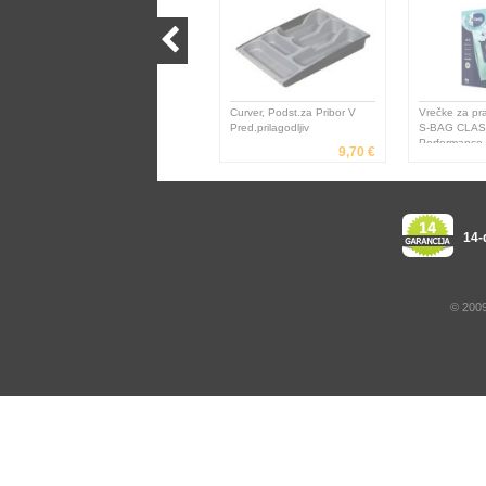
Curver, Podst.za Pribor V
Vrečke za pra
Pred.prilagodljiv
S-BAG CLAS
Performance A
9,70 €
E206S
14-
© 2009