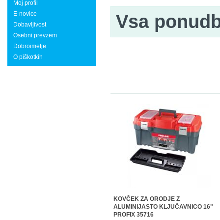
Moj profil
E-novice
Vsa ponud
Dobavljivost
Osebni prevzem
Dobroimetje
O piškotkih
KOVČEK ZA ORODJE Z
ALUMINIJASTO KLJUČAVNICO 16"
PROFIX 35716