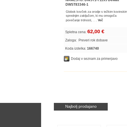
NAMESTO: DWST1-71195 Dewalt
DWST83346-1
Globok kovček za orodje s težkim kovinski
sprednjim zaključom, ki mu omogoča
povečanje trdnosti, . . .
Več
62,00 €
Spletna cena:
Zaloga:
Preveri rok dobave
Koda izdelka:
166740
Dodaj v seznam za primerjavo
Najbolj prodajano