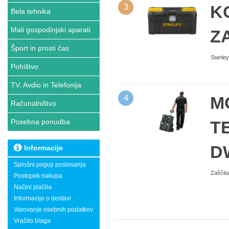
3
K
Bela tehnika
Mali gospodinjski aparati
Z
Šport in prosti čas
Stanley
Pohištvo
TV, Avdio in Telefonija
4
M
Računalništvo
Posebna ponudba
T
D
Informacije
Splošni pogoji poslovanja
Zaščita
Postopek nakupa
Načini plačila
Informacije o dostavi
Varovanje osebnih podatkov
Vračilo blaga