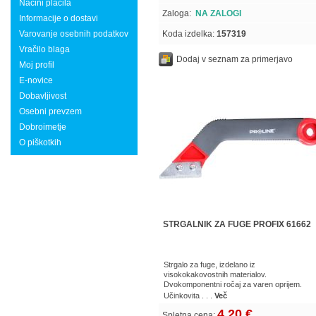
Načini plačila
Zaloga:
NA ZALOGI
Informacije o dostavi
Varovanje osebnih podatkov
Koda izdelka:
157319
Vračilo blaga
Dodaj v seznam za primerjavo
Moj profil
E-novice
Dobavljivost
Osebni prevzem
Dobroimetje
O piškotkih
STRGALNIK ZA FUGE PROFIX 61662
Strgalo za fuge, izdelano iz
visokokakovostnih materialov.
Dvokomponentni ročaj za varen oprijem.
Učinkovita . . .
Več
4,20 €
Spletna cena: