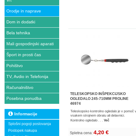
Vrt
Orodje in naprave
Dom in dodatki
Bela tehnika
Mali gospodinjski aparati
Šport in prosti čas
Pohištvo
TV, Avdio in Telefonija
Računalništvo
TELESKOPSKO INŠPEKCIJSKO
Posebna ponudba
OGLEDALO 245-710MM PROLINE
46974
Teleskopsko kontrolno ogledalo je v pomoč 
Informacije
vsakem strojnem obratu ali delavnici.
Kontrolno ogledalo . . .
Več
Splošni pogoji poslovanja
Postopek nakupa
4,20 €
Spletna cena: