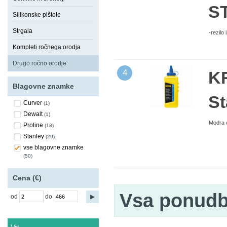
S
Silikonske pištole
Strgala
-rezilo
Kompleti ročnega orodja
Drugo ročno orodje
4
K
Blagovne znamke
St
Curver
(1)
Dewalt
(1)
Modra 
Proline
(18)
Stanley
(29)
vse blagovne znamke
(50)
Cena (€)
Vsa ponud
od
do