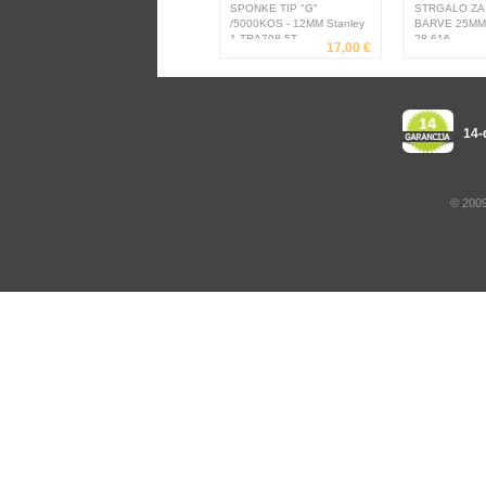
SPONKE TIP "G"
STRGALO ZA 
/5000KOS - 12MM Stanley
BARVE 25MM 
1-TRA708-5T
28-616
17,00 €
14-
© 2009