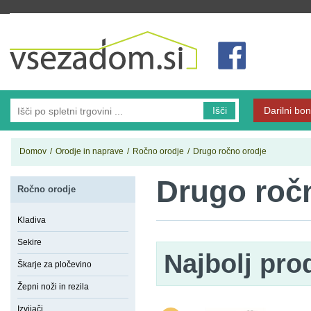
Vsezadom.si
Išči
Darilni bon
Domov
/
Orodje in naprave
/
Ročno orodje
/
Drugo ročno orodje
Drugo roč
Ročno orodje
Kladiva
Sekire
Najbolj pro
Škarje za pločevino
Žepni noži in rezila
Izvijači