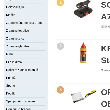
1
S
Delavski ključi
A
Klešče
Žepna večnamenska orodja
SOS KIT
Zidarske lopatice
Zidarske žlice
2
K
Zidarske gladilke
Metri
St
Pile in dleta
Ročni rezkalniki in obliči
Stanley
Primeži
Spone
3
O
Kotniki
O
Spenjalniki in sponke
Gorilniki in brenerji