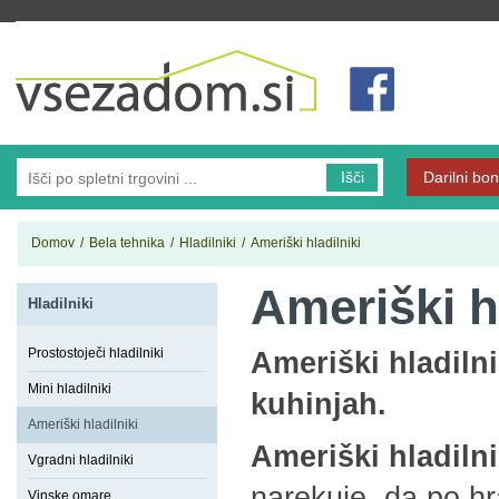
Vsezadom.si
Išči
Darilni bon
Domov
/
Bela tehnika
/
Hladilniki
/
Ameriški hladilniki
Ameriški hl
Hladilniki
Prostostoječi hladilniki
Ameriški hladiln
Mini hladilniki
kuhinjah.
Ameriški hladilniki
Ameriški hladiln
Vgradni hladilniki
narekuje, da po h
Vinske omare