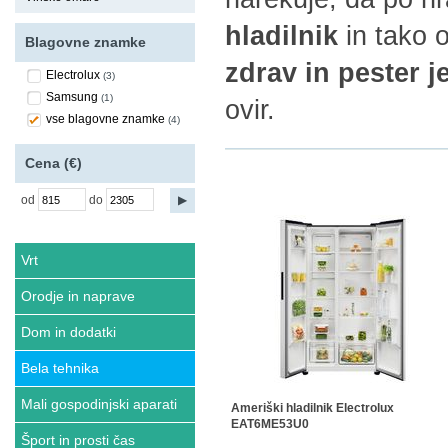
hladilnik
in tako 
Blagovne znamke
zdrav in pester j
Electrolux
(3)
Samsung
(1)
ovir.
vse blagovne znamke
(4)
Cena (€)
od
do
Vrt
Orodje in naprave
Dom in dodatki
Bela tehnika
Mali gospodinjski aparati
Ameriški hladilnik Electrolux
EAT6ME53U0
Šport in prosti čas