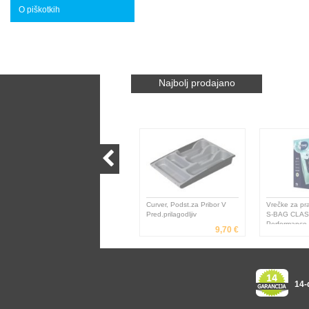
O piškotkih
Najbolj prodajano
Curver, Podst.za Pribor V
Vrečke za pra
Pred.prilagodljiv
S-BAG CLAS
Performance A
9,70 €
E206S
14-