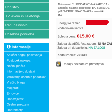
Dokumenti EU PODATKOVNA KARTICA -
Pohištvo
ameriški hladilnik Electrolux EAT6ME53U0.
pdf ENERGIJSKA OZNAKA - ameriški . . .
Več
TV, Avdio in Telefonija
E
Energijski razred:
Računalništvo
Podatkovna kartica
Posebna ponudba
815,00 €
Spletna cena:
Zaloga skladišče Vsezadom:
NI NA ZA
Informacije
Zaloga pri dobavitelju:
NA ZALOGI
Splošni pogoji poslovanja
Koda izdelka:
201416
Postopek nakupa
Dodaj v seznam za primerjavo
Načini plačila
Informacije o dostavi
Varovanje osebnih podatkov
Vračilo blaga
Moj profil
E-novice
Dobavljivost
Osebni prevzem
Dobroimetje