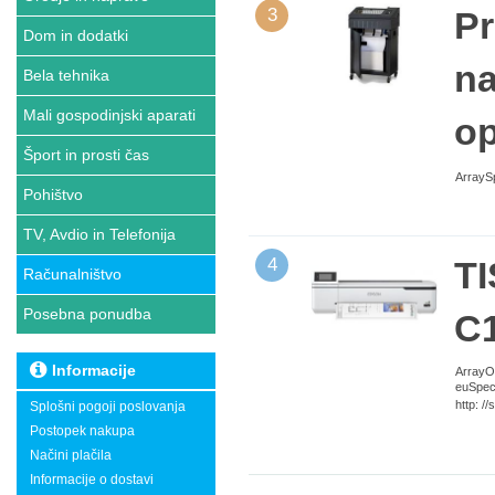
3
Pr
Dom in dodatki
na
Bela tehnika
Mali gospodinjski aparati
op
Šport in prosti čas
ArraySp
Pohištvo
TV, Avdio in Telefonija
4
T
Računalništvo
Posebna ponudba
C
Informacije
ArrayO
euSpeci
http: 
Splošni pogoji poslovanja
Postopek nakupa
Načini plačila
Informacije o dostavi