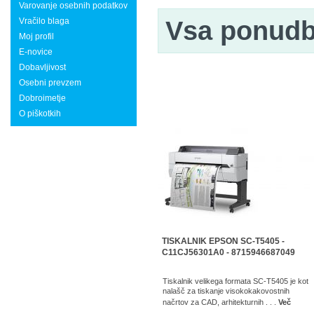
Varovanje osebnih podatkov
Vračilo blaga
Vsa ponud
Moj profil
E-novice
Dobavljivost
Osebni prevzem
Dobroimetje
O piškotkih
TISKALNIK EPSON SC-T5405 -
C11CJ56301A0 - 8715946687049
Tiskalnik velikega formata SC-T5405 je kot
nalašč za tiskanje visokokakovostnih
načrtov za CAD, arhitekturnih . . .
Več