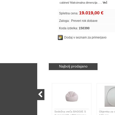
cabinet/ Maksimalna dimenzija . . .
Več
19.019,00 €
Spletna cena:
Zaloga:
Preveri rok dobave
Koda izdelka:
150390
Dodaj v seznam za primerjavo
Najbolj prodajano
Sedežna vreča BAGGIE S
Objemka za c