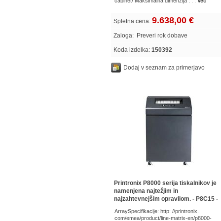
cabinet/ Maksimalna dimenzija . . .
Več
9.638,00 €
Spletna cena:
Zaloga:
Preveri rok dobave
Koda izdelka:
150392
Dodaj v seznam za primerjavo
Printronix P8000 serija tiskalnikov je
namenjena najtežjim in
najzahtevnejšim opravilom. - P8C15 -
Array
ArraySpecifikacije: http: //printronix.
com/emea/product/line-matrix-en/p8000-