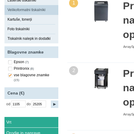
Laserski tiskalniki
1
Pr
Velikoformatni tiskalniki
na
Kartuše, tonerji
Foto tiskalniki
op
Tiskalnik nalepk in dodatki
ArraySp
Blagovne znamke
Epson
(7)
Printronix
(8)
2
Pr
vse blagovne znamke
(15)
na
Cena (€)
op
od
do
ArraySp
Vrt
Orodje in naprave