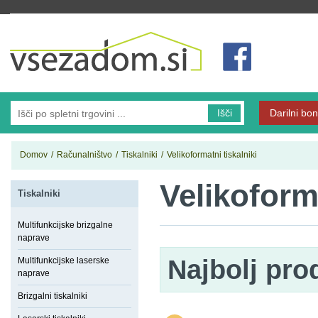
Vsezadom.si
Išči
Darilni bon
Domov
/
Računalništvo
/
Tiskalniki
/
Velikoformatni tiskalniki
Velikoforma
Tiskalniki
Multifunkcijske brizgalne
naprave
Najbolj pro
Multifunkcijske laserske
naprave
Brizgalni tiskalniki