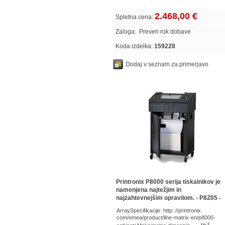
2.468,00 €
Spletna cena:
Zaloga:
Preveri rok dobave
Koda izdelka:
159228
Dodaj v seznam za primerjavo
Printronix P8000 serija tiskalnikov je
namenjena najtežjim in
najzahtevnejšim opravilom. - P8Z05 -
Array
ArraySpecifikacije: http: //printronix.
com/emea/product/line-matrix-en/p8000-