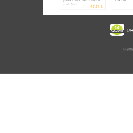
(bela) V:105 / Ø60 Umetno
120 mm
usnje bela
67,71 €
14-
© 2009