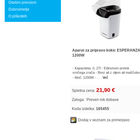
Osebni prevzem
Dobroimetje
O piškotkih
Aparat za pripravo kokic ESPERANZA
1200W
- Kapaciteta: 0, 27l - Edinstven pretok
vročega zrača - Brez ali z oljem ali maščobo
- Moč: 1200W - . . .
Več
21,90 €
Spletna cena:
Zaloga:
Preveri rok dobave
Koda izdelka:
165455
Dodaj v seznam za primerjavo