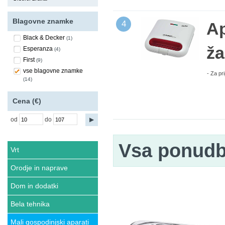
Blagovne znamke
4
Ap
Black & Decker
(1)
ža
Esperanza
(4)
First
(9)
vse blagovne znamke
- Za pr
(14)
Cena (€)
od
do
Vsa ponud
Vrt
Orodje in naprave
Dom in dodatki
Bela tehnika
Mali gospodinjski aparati