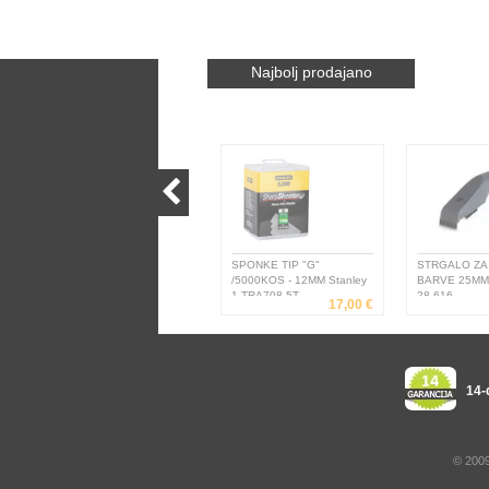
Najbolj prodajano
SPONKE TIP "G"
STRGALO ZA 
/5000KOS - 12MM Stanley
BARVE 25MM 
1-TRA708-5T
28-616
17,00 €
14-
© 2009