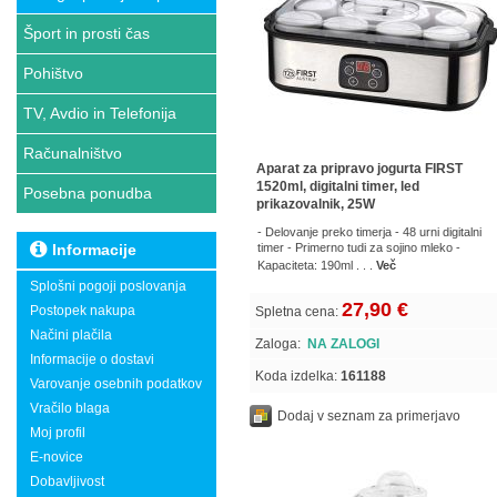
Šport in prosti čas
Pohištvo
TV, Avdio in Telefonija
Računalništvo
Aparat za pripravo jogurta FIRST
1520ml, digitalni timer, led
Posebna ponudba
prikazovalnik, 25W
- Delovanje preko timerja - 48 urni digitalni
Informacije
timer - Primerno tudi za sojino mleko -
Kapaciteta: 190ml . . .
Več
Splošni pogoji poslovanja
27,90 €
Postopek nakupa
Spletna cena:
Načini plačila
Zaloga:
NA ZALOGI
Informacije o dostavi
Koda izdelka:
161188
Varovanje osebnih podatkov
Vračilo blaga
Dodaj v seznam za primerjavo
Moj profil
E-novice
Dobavljivost