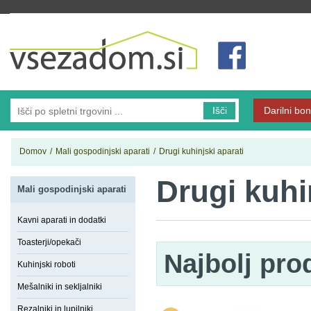
Vsezadom.si
Išči
Darilni bon
Domov
/
Mali gospodinjski aparati
/
Drugi kuhinjski aparati
Drugi kuhi
Mali gospodinjski aparati
Kavni aparati in dodatki
Toasterji/opekači
Najbolj pro
Kuhinjski roboti
Mešalniki in sekljalniki
Rezalniki in lupilniki