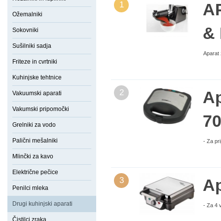
1
A
Ožemalniki
&
Sokovniki
Sušilniki sadja
Aparat 
Friteze in cvrtniki
Kuhinjske tehtnice
2
Ap
Vakuumski aparati
Vakumski pripomočki
7
Grelniki za vodo
Palični mešalniki
- Za pr
Mlinčki za kavo
Električne pečice
3
Ap
Penilci mleka
Drugi kuhinjski aparati
- Za 4 
Čistilci zraka