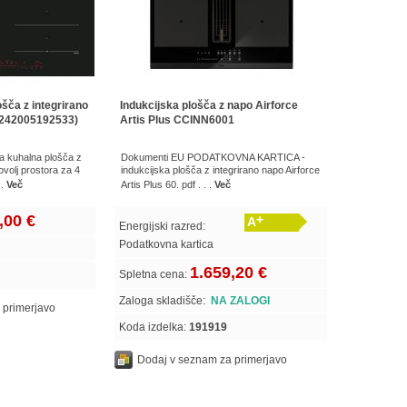
šča z integrirano
Indukcijska plošča z napo Airforce
242005192533)
Artis Plus CCINN6001
 kuhalna plošča z
Dokumenti EU PODATKOVNA KARTICA -
ovolj prostora za 4
indukcijska plošča z integrirano napo Airforce
 .
Več
Artis Plus 60. pdf . . .
Več
,00 €
+
A
Energijski razred:
Podatkovna kartica
1.659,20 €
Spletna cena:
Zaloga skladišče:
NA ZALOGI
 primerjavo
Koda izdelka:
191919
Dodaj v seznam za primerjavo