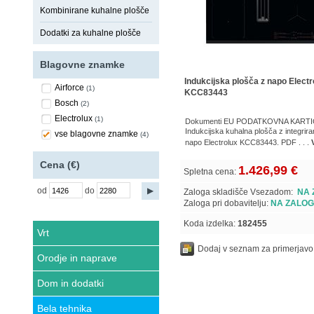
Kombinirane kuhalne plošče
Dodatki za kuhalne plošče
Blagovne znamke
Indukcijska plošča z napo Electr
Airforce
(1)
KCC83443
Bosch
(2)
Electrolux
(1)
Dokumenti EU PODATKOVNA KARTI
Indukcijska kuhalna plošča z integrir
vse blagovne znamke
(4)
napo Electrolux KCC83443. PDF . . .
Cena (€)
1.426,99 €
Spletna cena:
od
do
Zaloga skladišče Vsezadom:
NA 
Zaloga pri dobavitelju:
NA ZALOG
Koda izdelka:
182455
Vrt
Dodaj v seznam za primerjavo
Orodje in naprave
Dom in dodatki
Bela tehnika