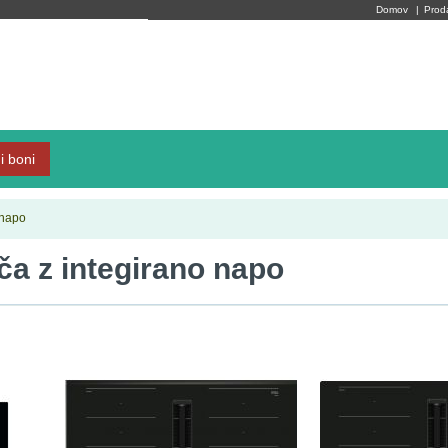
Domov
|
Prod
i boni
 napo
ča z integirano napo