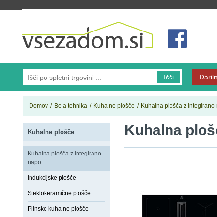
Vsezadom.si
Išči
Dariln
Domov
/
Bela tehnika
/
Kuhalne plošče
/
Kuhalna plošča z integirano
Kuhalna ploš
Kuhalne plošče
Kuhalna plošča z integirano
napo
Indukcijske plošče
Steklokeramične plošče
Plinske kuhalne plošče