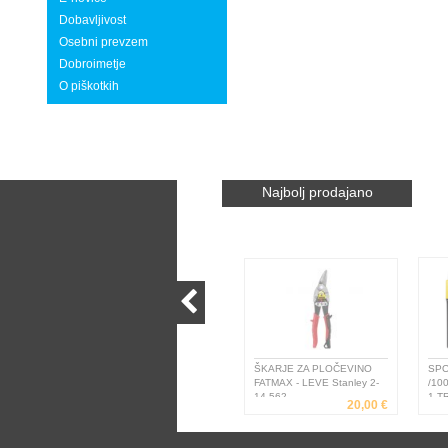
Dobavljivost
Osebni prevzem
Dobroimetje
O piškotkih
Najbolj prodajano
ŠKARJE ZA PLOČEVINO
SPONK
FATMAX - LEVE Stanley 2-
/1000
14-562
1-TRA
20,00 €