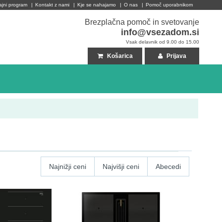
ajni program
|
Kontakt z nami
|
Kje se nahajamo
|
O nas
|
Pomoč uporabnikom
Brezplačna pomoč in svetovanje
info@vsezadom.si
Vsak delavnik od 9.00 do 15.00
Košarica
Prijava
Najnižji ceni
Najvišji ceni
Abecedi