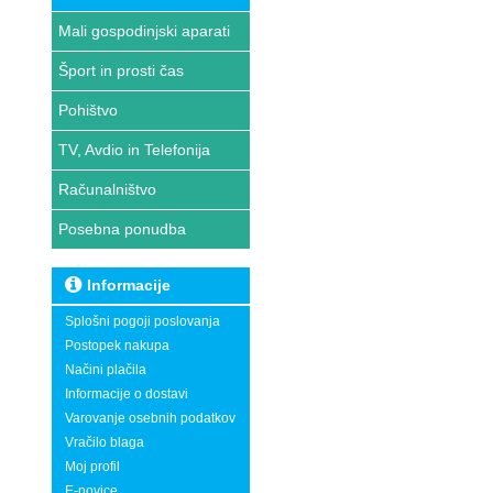
Mali gospodinjski aparati
Šport in prosti čas
Pohištvo
TV, Avdio in Telefonija
Računalništvo
Posebna ponudba
Informacije
Splošni pogoji poslovanja
Postopek nakupa
Načini plačila
Informacije o dostavi
Varovanje osebnih podatkov
Vračilo blaga
Moj profil
E-novice