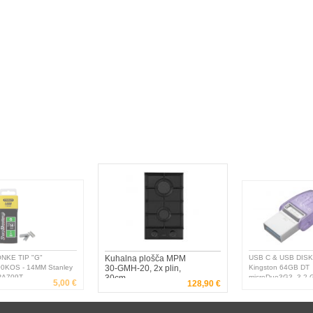
E TIP "G"
Kuhalna plošča MPM
USB C & USB DISK
KOS - 14MM Stanley
30-GMH-20, 2x plin,
Kingston 64GB DT
709T
30cm
microDuo3G3, 3.2 Ge
5,00 €
2
128,90 €
OTG, s pokrovčkom -
DTDUO3CG3/64GB -
740617328219