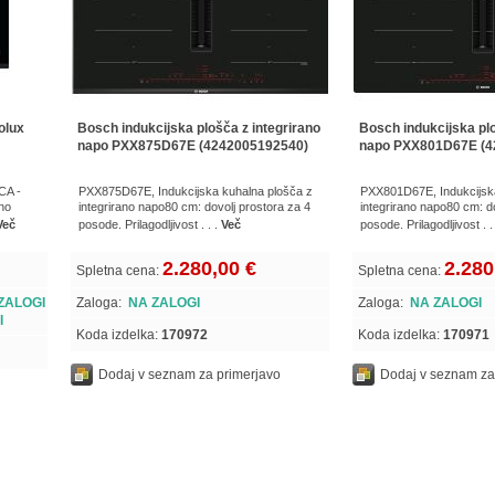
olux
Bosch indukcijska plošča z integrirano
Bosch indukcijska plo
napo PXX875D67E (4242005192540)
napo PXX801D67E (4
CA -
PXX875D67E, Indukcijska kuhalna plošča z
PXX801D67E, Indukcijska
ano
integrirano napo80 cm: dovolj prostora za 4
integrirano napo80 cm: d
Več
posode. Prilagodljivost . . .
Več
posode. Prilagodljivost . .
2.280,00 €
2.280
Spletna cena:
Spletna cena:
ZALOGI
Zaloga:
NA ZALOGI
Zaloga:
NA ZALOGI
I
Koda izdelka:
170972
Koda izdelka:
170971
Dodaj v seznam za primerjavo
Dodaj v seznam za