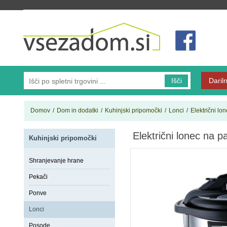
Vsezadom.si
Išči
Dariln
Domov
/
Dom in dodatki
/
Kuhinjski pripomočki
/
Lonci
/
Električni lo
Električni lonec na 
Kuhinjski pripomočki
Shranjevanje hrane
Pekači
Ponve
Lonci
Posode