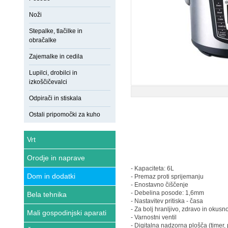
Noži
Stepalke, tlačilke in
obračalke
Zajemalke in cedila
Lupilci, drobilci in
izkoščičevalci
Odpirači in stiskala
Ostali pripomočki za kuho
Vrt
Orodje in naprave
- Kapaciteta: 6L
Dom in dodatki
- Premaz proti sprijemanju
- Enostavno čiščenje
- Debelina posode: 1,6mm
Bela tehnika
- Nastavitev pritiska - časa
- Za bolj hranljivo, zdravo in okusn
Mali gospodinjski aparati
- Varnostni ventil
- Digitalna nadzorna plošča (timer,