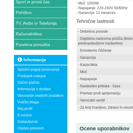
Šport in prosti čas
- Moč: 1000W
- Napajanje: 220-240V 50/60Hz
Pohištvo
- Garancija: 12 mesecev
Tehnične lastnosti
TV, Avdio in Telefonija
- Debelina posode
Računalništvo
- Digitalna nadzorna plošča (timer
prednastavljene nastavitve)
Posebna ponudba
- Enostavno čiščenje
- Garancija
Informacije
- Kapaciteta
Splošni pogoji poslovanja
- Moč
Postopek nakupa
- Napajanje
Načini plačila
- Nastavitev pritiska - časa
Informacije o dostavi
- Premaz proti sprijemanju
Varovanje osebnih podatkov
- Varnostni ventil
Vračilo blaga
- Za bolj hranljivo, zdravo in oku
Moj profil
E-novice
Dobavljivost
Ocene uporabnikov
Osebni prevzem