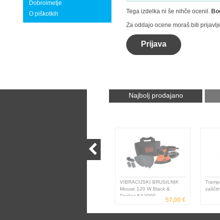
Dobroimetje
Tega izdelka ni še nihče ocenil.
Bod
O piškotkih
Za oddajo ocene moraš biti prijavlj
Prijava
Najbolj prodajano
VIBRACIJSKI BRUSILNIK
Tramp
Mouse 120 W Black &
zaščit
Decker KA2000
57,00 €