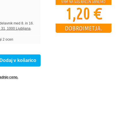
VAM NA VAŠ RAČUN VRNEMO
1,20
€
lavnik med 8. in 16.
DOBROIMETJA.
 31, 1000 Ljubljana
.
gi
2
ocen
Dodaj v košarico
adnjo ceno.