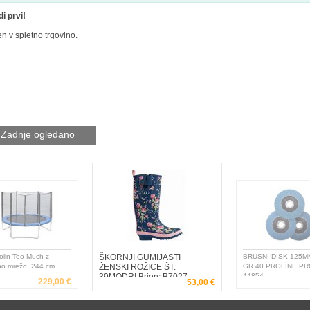
i prvi!
en v spletno trgovino.
Zadnje ogledano
olin Too Much z
ŠKORNJI GUMIJASTI
BRUSNI DISK 125M
no mrežo, 244 cm
ŽENSKI ROŽICE ŠT.
GR.40 PROLINE PR
39MODRI Briers B7027
44854
229,00 €
53,00 €