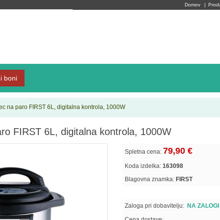
Domov
|
Prod
i boni
nec na paro FIRST 6L, digitalna kontrola, 1000W
paro FIRST 6L, digitalna kontrola, 1000W
79,90 €
Spletna cena:
Koda izdelka:
163098
Blagovna znamka:
FIRST
Zaloga pri dobavitelju:
NA ZALOGI
Cena dostave: