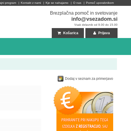
ajni program
|
Kontakt z nami
|
Kje se nahajamo
|
O nas
|
Pomoč uporabnikom
Brezplačna pomoč in svetovanje
info@vsezadom.si
Vsak delavnik od 9.00 do 15.00
Košarica
Prijava
Dodaj v seznam za primerjavo
PRIHRANITE PRI NAKUPU TEGA
IZDELKA
Z REGISTRACIJO
, SAJ