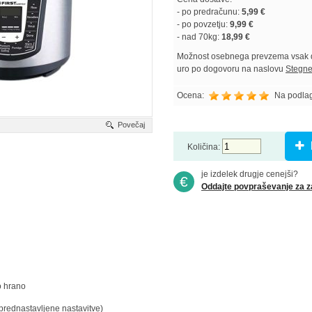
- po predračunu:
5,99 €
- po povzetju:
9,99 €
- nad 70kg:
18,99 €
Možnost osebnega prevzema vsak de
uro po dogovoru na naslovu
Stegne
Ocena:
Na podla
Povečaj
Količina:
je izdelek drugje cenejši?
€
Oddajte povpraševanje za z
o hrano
 prednastavljene nastavitve)