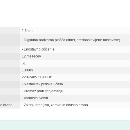
1,6mm
,
- Digitalna nadzorna plošča (timer, prednastavljene nastavitve)
- Enostavno čiščenje
12 mesecev
6L
1000W
220-240V 50/60Hz
- Nastavitev pritiska - časa
- Premaz proti sprijemanju
- Varnostni ventil
sno hrano
- Za bolj hranljivo, zdravo in okusno hrano